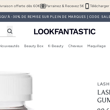
Passer au contenu principal
ivraison offerte dès 60€
Parrainez & Recevez 5€
Télécharger 
SQU'À -30% DE REMISE SUR PLEIN DE MARQUES | CODE: SAL
Nouveautés
Beauty Box
K-Beauty
Cheveux
Maquillage
Accédez au sous-menu (Boutique Été )
Accédez au sous-menu (Offres)
Accédez au sous-menu (Marques)
Accédez au sous-menu (Nouveautés)
Accédez au sous-menu (Beauty Box)
Accé
t
Vitamins Boost
LASH
LAS
GUM