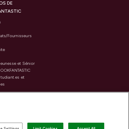
OS DE
ANTASTIC
s
iats/Fournisseurs
ite
eunesse et Sénior
LOOKFANTASTIC
tudiant.es et
.es
c
e Settings
Limit Cookies
Accept All