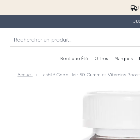
L
JU
Boutique Été
Offres
Marques
Accueil
Lashilé Good Hair 60 Gummies Vitamins Boos
Now showing image 1 Lashilé Good Hair 60 Gummies 