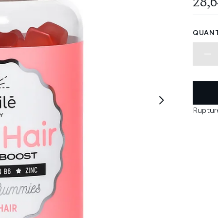
28,6
QUANT
Ruptur