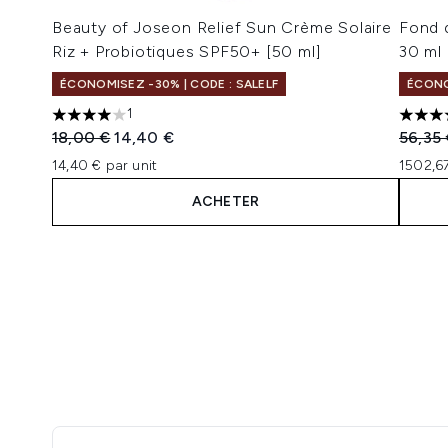
Beauty of Joseon Relief Sun Crème Solaire
Fond d
Riz + Probiotiques SPF50+ [50 ml]
30 ml 
ÉCONOMISEZ -30% | CODE : SALELF
ÉCONO
1
4 étoiles sur un maximum de 5
4.69 é
Prix de vente :
Prix ​​actuel :
Prix de
18,00 €
14,40 €
56,35
14,40 € par unit
1502,67
ACHETER
Showing slide 1