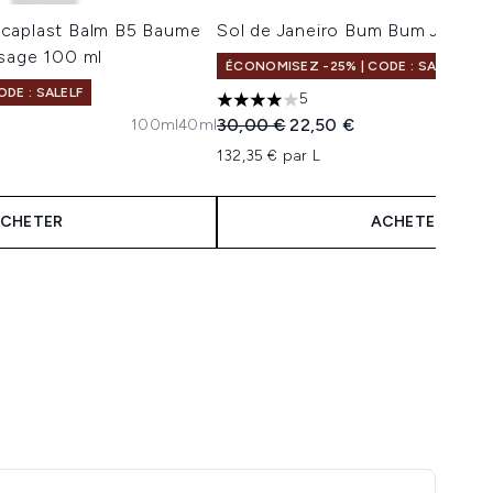
caplast Balm B5 Baume
Sol de Janeiro Bum Bum Jet Set
usage 100 ml
ÉCONOMISEZ -25% | CODE : SALELF
DE : SALELF
5
4 étoiles sur un maximum de 5
Prix de vente :
Prix ​​actuel :
30,00 €
22,50 €
100ml
40ml
ximum de 5
:
132,35 € par L
CHETER
ACHETER