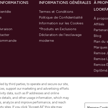
 INFORMATIONS
INFORMATIONS GÉNÉRALES
À PROP
LOOKF
ientèle
Termes et Conditions
e
Politique de Confidentialité
À propo
Information sur les Cookies
Affiliés
ivraison
*Produits en Exclusions
Partenar
tacter
Déclaration de l'esclavage
Blog
 commande
moderne
Plan du s
Marques
Remise J
Remise 
Remise É
Diplômé
d by third parties, to operate and secure our site,
es, support our marketing and advertising efforts.
ivity data, such as IP addresses and online
ce details, and other usage information, which may
es, analyze and improve performance, and reach
Payer en toute sécurité ave
y sites. If you click “Accept All” this site may
Manage Cooki