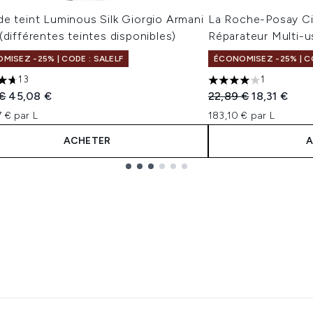
e teint Luminous Silk Giorgio Armani
La Roche-Posay Ci
(différentes teintes disponibles)
Réparateur Multi-
MISEZ -25% | CODE : SALELF
ÉCONOMISEZ -25% | CO
13
1
toiles sur un maximum de 5
4 étoiles sur un ma
 vente :
Prix ​​actuel :
Prix de vente :
Prix ​​actuel 
 €
45,08 €
22,89 €
18,31 €
 € par L
183,10 € par L
ACHETER
A