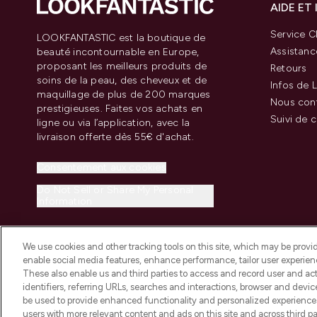
AIDE ET
Service Cl
LOOKFANTASTIC est la boutique de
Assistanc
beauté incontournable en Europe,
proposant les meilleurs produits de
Retours
soins de la peau, des cheveux et de
Infos de L
maquillage de plus de 200 marques
Nous con
prestigieuses. Faites vos achats en
Suivi de
ligne ou via l’application, avec la
livraison offerte dès 55€ d'achat.
Consentement aux cookies
Do Not Sell or Share My Personal
Information
We use cookies and other tracking tools on this site, which may be provide
enable social media features, enhance performance, tailor user experienc
These also enable us and third parties to access and record user and act
identifiers, referring URLs, searches and interactions, browser and devi
be used to provide enhanced functionality and personalized experienc
2026 THG Beauty Europe GmbH Maximilianstrasse 54 80538 Munich
users with more relevant content and ads on this site and across third part