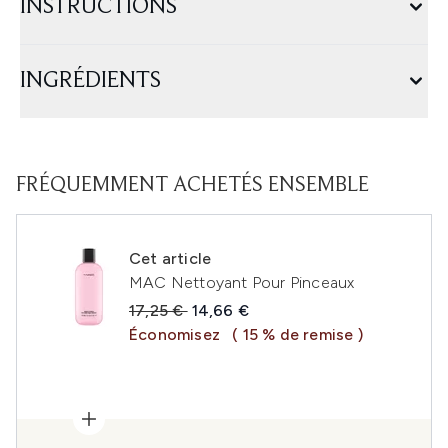
INSTRUCTIONS
INGRÉDIENTS
FRÉQUEMMENT ACHETÉS ENSEMBLE
Cet article
MAC Nettoyant Pour Pinceaux
Prix de vente :
Prix ​​actuel :
17,25 €
14,66 €
Économisez
( 15 % de remise )