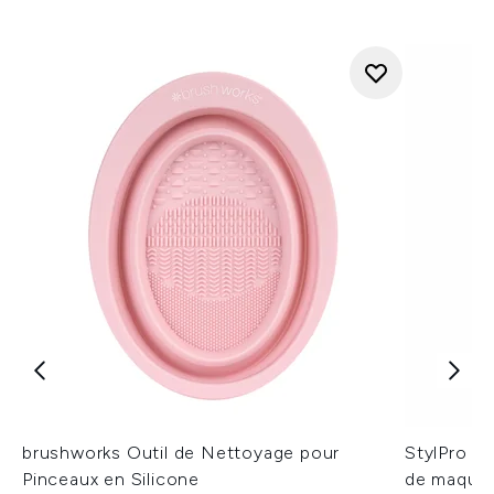
brushworks Outil de Nettoyage pour
StylPro S
Pinceaux en Silicone
de maquil