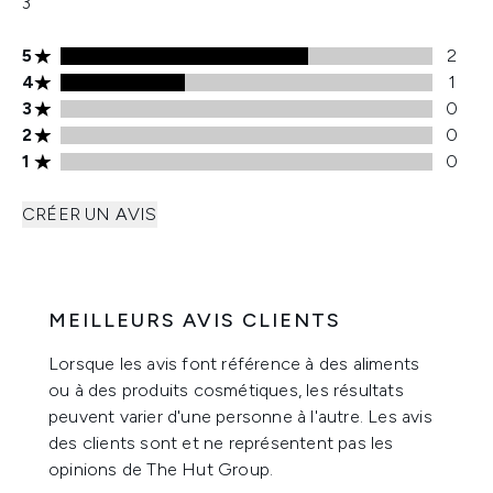
3
Note de 5 étoiles 2 avis
5
2
Note de 4 étoiles 1 avis
4
1
Note de 3 étoiles 0 avis
3
0
Note de 2 étoiles 0 avis
2
0
Note de 1 étoiles 0 avis
1
0
CRÉER UN AVIS
MEILLEURS AVIS CLIENTS
Lorsque les avis font référence à des aliments
ou à des produits cosmétiques, les résultats
peuvent varier d'une personne à l'autre. Les avis
des clients sont et ne représentent pas les
opinions de The Hut Group.