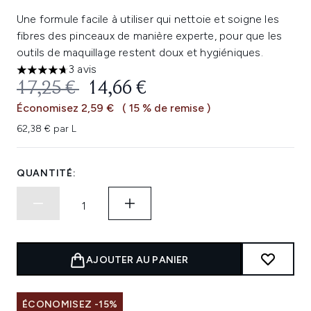
Une formule facile à utiliser qui nettoie et soigne les
fibres des pinceaux de manière experte, pour que les
outils de maquillage restent doux et hygiéniques.
3 avis
4.67 étoiles sur un maximum de 5
PRIX DE VENTE :
PRIX ​​ACTUEL :
17,25 €
14,66 €
Économisez 2,59 €
( 15 % de remise )
62,38 € par L
QUANTITÉ:
AJOUTER AU PANIER
ÉCONOMISEZ -15%