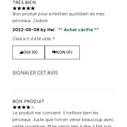
TRÈS BIEN
5 étoiles sur un maximum de 5
Bon produit pour entretien quotidien de mes
pinceaux. J'adore
2022-05-08
by Hel
Achat vérifié
Cela a-t-il été utile ?
OUI (0)
NON (0)
SIGNALER CET AVIS
BON PRODUIT
4 étoiles sur un maximum de 5
Le produit me convient. Il nettoie bien les
pinceaux. Juste que l'on en verse beaucoup avec
cette ouverture. Mais sinon rien à dire, il fait son