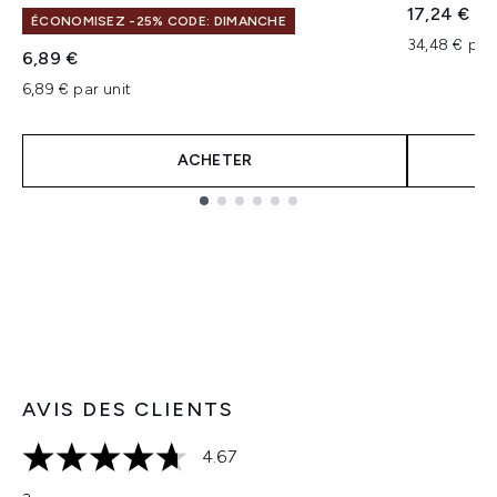
17,24 €
ÉCONOMISEZ -25% CODE: DIMANCHE
34,48 € par
6,89 €
6,89 € par unit
ACHETER
Showing slide 1
AVIS DES CLIENTS
4.67
4.67 étoiles sur un maximum de 5