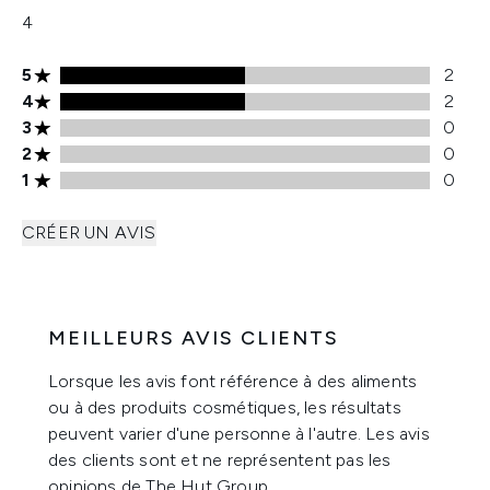
4
Note de 5 étoiles 2 avis
5
2
Note de 4 étoiles 2 avis
4
2
Note de 3 étoiles 0 avis
3
0
Note de 2 étoiles 0 avis
2
0
Note de 1 étoiles 0 avis
1
0
CRÉER UN AVIS
MEILLEURS AVIS CLIENTS
Lorsque les avis font référence à des aliments
ou à des produits cosmétiques, les résultats
peuvent varier d'une personne à l'autre. Les avis
des clients sont et ne représentent pas les
opinions de The Hut Group.