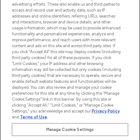
l’application, avec la livraison offerte dès
advertising efforts. These also enable us and third parties to
access and record user and activity data, such as IP
55€ d'achat.
addresses and online identifiers, referring URLs, searches
and interactions, browser and device details, and other
Consentement aux cookies
usage information, which may be used to provide enhanced
Do Not Sell or Share My Personal
functionality and personalized experiences, analyze and
Information
improve performance, and reach users with more relevant
content and ads on this site and across third party sites. If
you click “Accept All” this site may deploy cookies (including
AIDE ET INFORMATIONS
third party cookies) for all of these purposes. If you click
“Limit Cookies,” your IP address and other browsing
information may still be collected but only cookies (including
INFORMATIONS GÉNÉRALES
third party cookies) that are necessary to operate, secure and
enable default website features and functionalities will be
deployed. You can also review and manage your cookie
À PROPOS DE LOOKFANTASTIC
preferences for this site at any time by clicking the “Manage
Cookie Settings” link in this banner. By using this site or
clicking "Accept All," "Limit Cookies," or "Manage Cookie
Settings," you acknowledge and accept our
Privacy Policy
and
Terms of Use
.
Payer en toute sécurité avec
Manage Cookie Settings