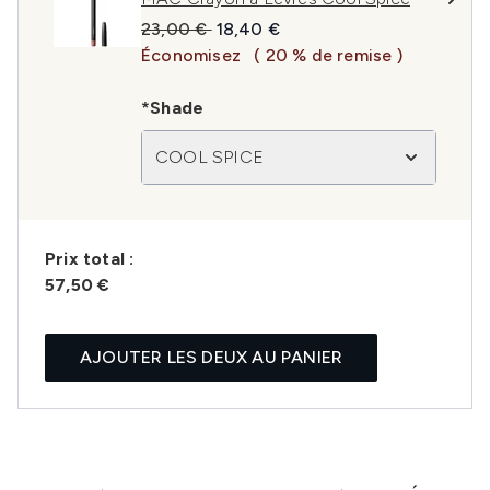
Prix de vente :
Prix ​​actuel :
23,00 €
18,40 €
Économisez
( 20 % de remise )
*Shade
COOL SPICE
Prix ​​total :
57,50 €
AJOUTER LES DEUX AU PANIER