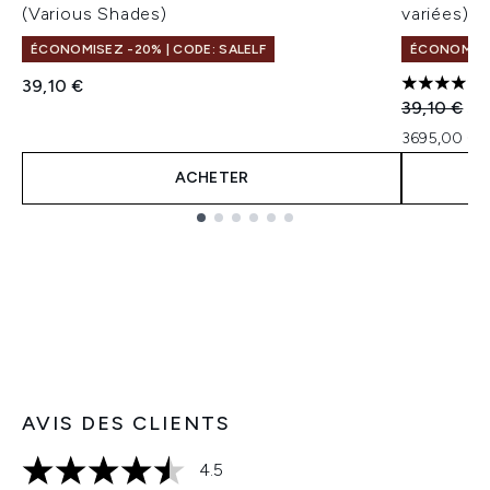
(Various Shades)
variées)
ÉCONOMISEZ -20% | CODE: SALELF
ÉCONOMISEZ
39,10 €
4 étoiles 
Prix de ven
Pri
39,10 €
36
3695,00 € 
ACHETER
Showing slide 1
AVIS DES CLIENTS
4.5
4.5 étoiles sur un maximum de 5