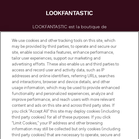
LOOKFANTASTIC est la boutique de
beauté incontournable en Europe,
proposant les meilleurs produits de soins
We use cookies and other tracking tools on this site, which
de la peau, des cheveux et de maquillage
may be provided by third parties, to operate and secure our
de plus de 200 marques prestigieuses.
site, enable social media features, enhance performance,
Faites vos achats en ligne ou via
tailor user experiences, support our marketing and
l’application, avec la livraison offerte dès
advertising efforts. These also enable us and third parties to
access and record user and activity data, such as IP
55€ d'achat.
addresses and online identifiers, referring URLs, searches
and interactions, browser and device details, and other
Consentement aux cookies
usage information, which may be used to provide enhanced
Do Not Sell or Share My Personal
functionality and personalized experiences, analyze and
Information
improve performance, and reach users with more relevant
content and ads on this site and across third party sites. If
you click “Accept All” this site may deploy cookies (including
AIDE ET INFORMATIONS
third party cookies) for all of these purposes. If you click
“Limit Cookies,” your IP address and other browsing
information may still be collected but only cookies (including
INFORMATIONS GÉNÉRALES
third party cookies) that are necessary to operate, secure and