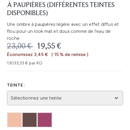
À PAUPIÈRES (DIFFÉRENTES TEINTES
DISPONIBLES)
Une ombre à paupières légère avec un effet diffus et
flou pour un look mat et doux comme de l'eau de
roche.
PRIX DE VENTE :
PRIX ​​ACTUEL :
23,00 €
19,55 €
Économisez 3,45 €
( 15 % de remise )
13033,33 € par KG
TEINTE :
Sélectionnez une teinte