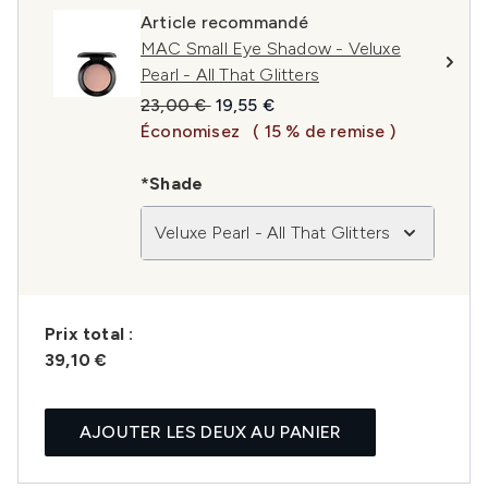
Article recommandé
MAC Small Eye Shadow - Veluxe
Pearl - All That Glitters
Prix de vente :
Prix ​​actuel :
23,00 €
19,55 €
Économisez
( 15 % de remise )
*Shade
Veluxe Pearl - All That Glitters
Prix ​​total :
39,10 €
AJOUTER LES DEUX AU PANIER