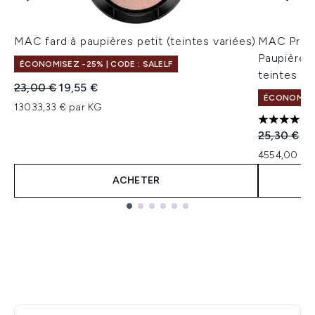
MAC fard à paupières petit (teintes variées)
MAC Pro L
Paupières
ÉCONOMISEZ -25% | CODE : SALELF
teintes di
Prix de vente :
Prix ​​actuel :
23,00 €
19,55 €
ÉCONOMISEZ
13033,33 € par KG
4.9 étoile
Prix de ven
Pri
25,30 €
22
4554,00 € 
ACHETER
Showing slide 1