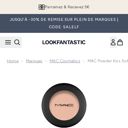
Passer au contenu principal
Parrainez & Recevez 5€
JUSQU'À -30% DE REMISE SUR PLEIN DE MARQUES |
CODE: SALELF
Home
Marques
MAC Cosmetics
MAC Powder Kiss Soft
Now showing image 1 MAC Powder Kiss Soft Matte Fard à Paup