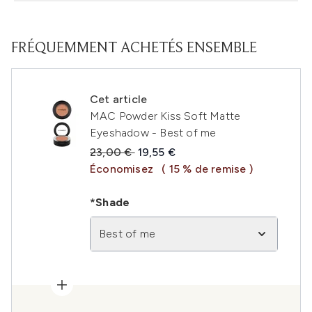
FRÉQUEMMENT ACHETÉS ENSEMBLE
Cet article
MAC Powder Kiss Soft Matte
Eyeshadow - Best of me
Prix de vente :
Prix ​​actuel :
23,00 €
19,55 €
Économisez
( 15 % de remise )
*Shade
Best of me