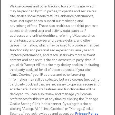
beauté incontournable en Europe,
proposant les meilleurs produits de soins
We use cookies and other tracking tools on this site, which
de la peau, des cheveux et de maquillage
may be provided by third parties, to operate and secure our
de plus de 200 marques prestigieuses.
site, enable social media features, enhance performance,
Faites vos achats en ligne ou via
tailor user experiences, support our marketing and
l’application, avec la livraison offerte dès
advertising efforts. These also enable us and third parties to
access and record user and activity data, such as IP
55€ d'achat.
addresses and online identifiers, referring URLs, searches
and interactions, browser and device details, and other
Consentement aux cookies
usage information, which may be used to provide enhanced
Do Not Sell or Share My Personal
functionality and personalized experiences, analyze and
Information
improve performance, and reach users with more relevant
content and ads on this site and across third party sites. If
you click “Accept All” this site may deploy cookies (including
AIDE ET INFORMATIONS
third party cookies) for all of these purposes. If you click
“Limit Cookies,” your IP address and other browsing
information may still be collected but only cookies (including
INFORMATIONS GÉNÉRALES
third party cookies) that are necessary to operate, secure and
enable default website features and functionalities will be
deployed. You can also review and manage your cookie
À PROPOS DE LOOKFANTASTIC
preferences for this site at any time by clicking the “Manage
Cookie Settings” link in this banner. By using this site or
clicking "Accept All," "Limit Cookies," or "Manage Cookie
Settings," you acknowledge and accept our
Privacy Policy