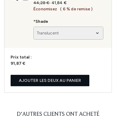
Prix de vente :
Prix ​​actuel :
44,28 €
41,84 €
Économisez
( 6 % de remise )
*Shade
Translucent
Prix ​​total :
91,87 €
AJOUTER LES DEUX AU PANIER
D'AUTRES CLIENTS ONT ACHETÉ