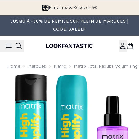
Passer au contenu principal
Parrainez & Recevez 5€
JUSQU'À -30% DE REMISE SUR PLEIN DE MARQUES |
CODE: SALELF
Home
Marques
Matrix
Matrix Total Results Volumisin
Now showing image 1 Matrix Total Results Volumising High Am