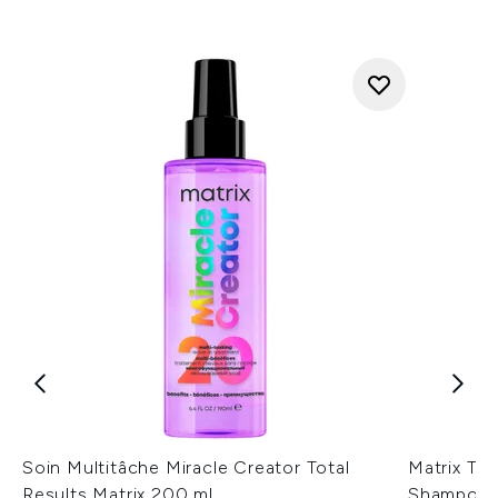
Soin Multitâche Miracle Creator Total
Matrix Tot
Results Matrix 200 ml
Shampoing