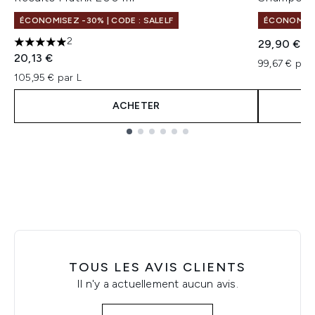
ÉCONOMISEZ -30% | CODE : SALELF
ÉCONOMISEZ
2
29,90 €
5 étoiles sur un maximum de 5
20,13 €
99,67 € par 
105,95 € par L
ACHETER
Showing slide 1
TOUS LES AVIS CLIENTS
Il n'y a actuellement aucun avis.