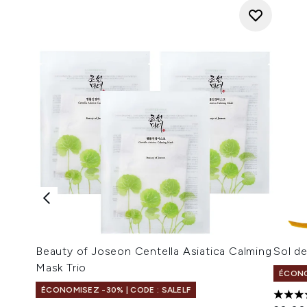
Beauty of Joseon Centella Asiatica Calming
Sol d
Mask Trio
ÉCONO
ÉCONOMISEZ -30% | CODE : SALELF
4 étoi