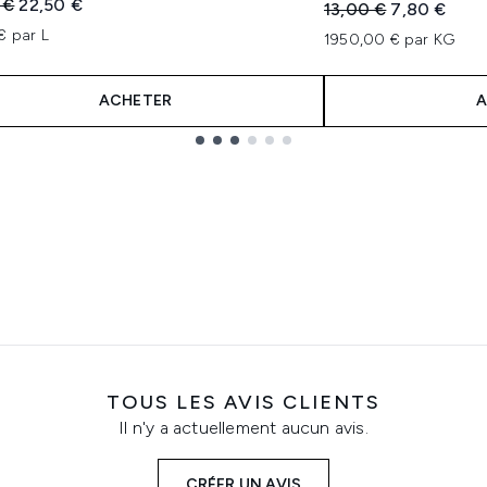
 vente :
Prix ​​actuel :
 €
22,50 €
Prix de vente :
Prix ​​actuel :
13,00 €
7,80 €
€ par L
1950,00 € par KG
ACHETER
A
TOUS LES AVIS CLIENTS
Il n'y a actuellement aucun avis.
CRÉER UN AVIS