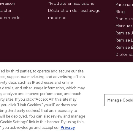
ivraison
*Produits en Exclusions
Partenar
tacter
Déclaration de l'esclavage
Blog
 commande
moderne
Plan du s
Marques
Remise J
Remise 
Remise É
Diplômé
d by third parties, to operate and secure our site,
es, support our marketing and advertising efforts.
ivity data, such as IP addresses and online
ce details, and other usage information, which may
es, analyze and improve performance, and reach
Payer en toute sécurité ave
y sites. If you click “Accept All” this site may
Manage Cooki
f you click “Limit Cookies,” your IP address and
ding third party cookies) that are necessary to
 will be deployed. You can also review and manage
Cookie Settings” link in this banner. By using this
ngs," you acknowledge and accept our
Privacy