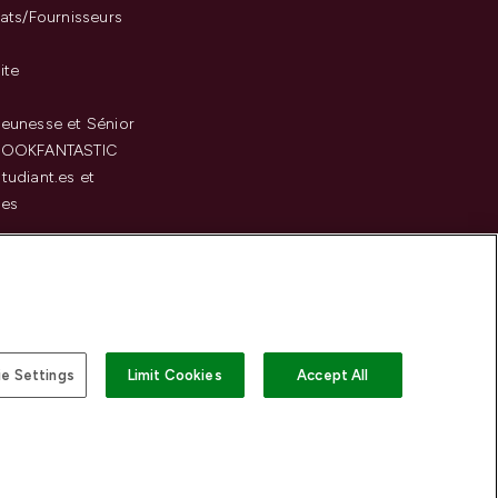
iats/Fournisseurs
ite
eunesse et Sénior
LOOKFANTASTIC
tudiant.es et
.es
c
e Settings
Limit Cookies
Accept All