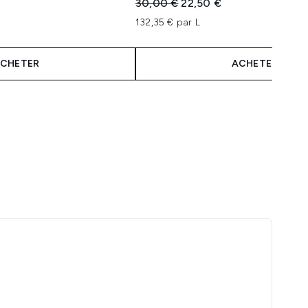
Prix de vente :
Prix ​​actuel :
30,00 €
22,50 €
132,35 € par L
CHETER
ACHETER