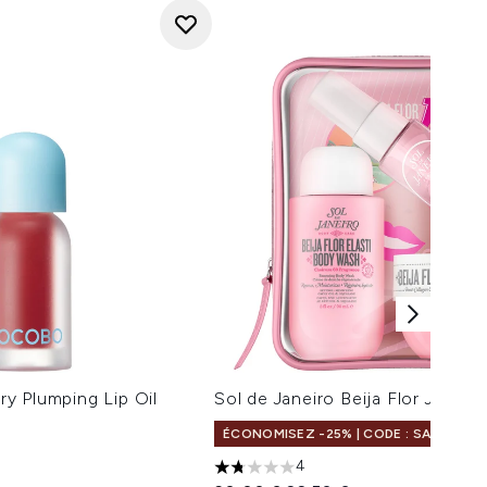
y Plumping Lip Oil
Sol de Janeiro Beija Flor Jet Se
ÉCONOMISEZ -25% | CODE : SALELF
4
1.75 étoiles sur un maximum de 5