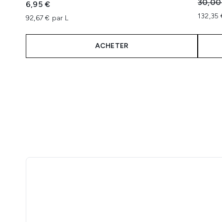
Prix de
30,00
6,95 €
132,35 
92,67 € par L
ACHETER
Showing slide 1