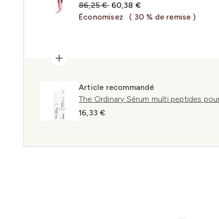
Prix de vente :
Prix ​​actuel :
86,25 €
60,38 €
Économisez
( 30 % de remise )
Article recommandé
The Ordinary Sérum multi peptides pour 
16,33 €