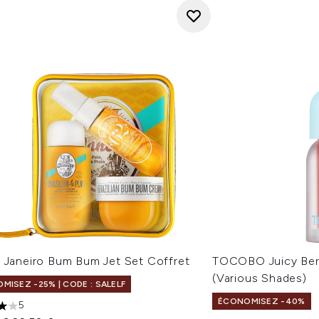
e Janeiro Bum Bum Jet Set Coffret
TOCOBO Juicy Berr
(Various Shades)
MISEZ -25% | CODE : SALELF
ÉCONOMISEZ -40%
5
les sur un maximum de 5