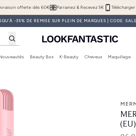
Passer au contenu principal
ivraison offerte dès 60€
Parrainez & Recevez 5€
Télécharger 
SQU'À -35% DE REMISE SUR PLEIN DE MARQUES | CODE: SAL
Nouveautés
Beauty Box
K-Beauty
Cheveux
Maquillage
Accédez au sous-menu (Boutique Été )
Accédez au sous-menu (Offres)
Accédez au sous-menu (Marques)
Accédez au sous-menu (Nouveautés)
Accédez au sous-menu (Beauty Box)
Accé
U)
MERM
MER
(EU)