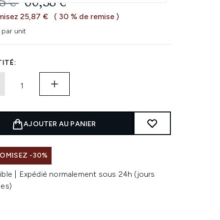
 DE VENTE :
PRIX ​​ACTUEL :
5 €
60,38 €
isez 25,87 €
( 30 % de remise )
 par unit
ITÉ:
AJOUTER AU PANIER
OMISEZ -30%
ible | Expédié normalement sous 24h (jours
les)