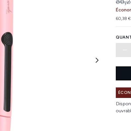
PRIX
86,2
Économ
60,38 €
QUANT
ÉCON
Dispon
ouvrab