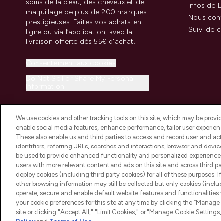
soins de la peau, des cheveux et de
Infos de L
maquillage de plus de 200 marques
Nous con
prestigieuses. Faites vos achats en
Suivi de
ligne ou via l’application, avec la
livraison offerte dès 55€ d'achat.
Consentement aux cookies
Do Not Sell or Share My Personal
Information
We use cookies and other tracking tools on this site, which may be provide
enable social media features, enhance performance, tailor user experienc
These also enable us and third parties to access and record user and act
identifiers, referring URLs, searches and interactions, browser and devi
be used to provide enhanced functionality and personalized experienc
2026 THG Beauty Europe GmbH Maximilianstrasse 54 80538 Munich
users with more relevant content and ads on this site and across third part
deploy cookies (including third party cookies) for all of these purposes. I
other browsing information may still be collected but only cookies (inclu
operate, secure and enable default website features and functionalities
your cookie preferences for this site at any time by clicking the “Manage 
site or clicking "Accept All," "Limit Cookies," or "Manage Cookie Setti