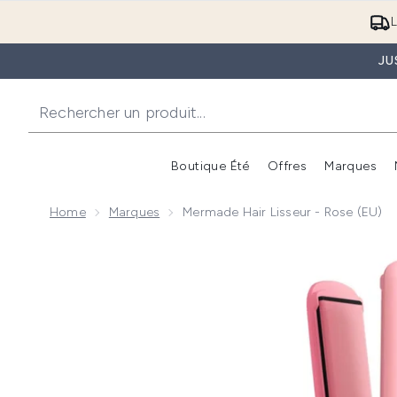
L
JU
Boutique Été
Offres
Marques
Home
Marques
Mermade Hair Lisseur - Rose (EU)
Now showing image 1 Mermade Hair Lisseur - Rose (E