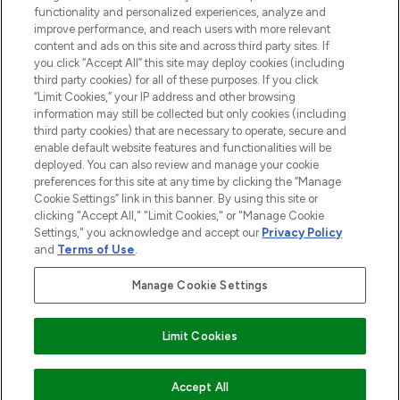
Do Not Sell or Share My Personal
functionality and personalized experiences, analyze and
Information
improve performance, and reach users with more relevant
content and ads on this site and across third party sites. If
you click “Accept All” this site may deploy cookies (including
AIDE ET INFORMATIONS
third party cookies) for all of these purposes. If you click
“Limit Cookies,” your IP address and other browsing
information may still be collected but only cookies (including
INFORMATIONS GÉNÉRALES
third party cookies) that are necessary to operate, secure and
enable default website features and functionalities will be
deployed. You can also review and manage your cookie
À PROPOS DE LOOKFANTASTIC
preferences for this site at any time by clicking the “Manage
Cookie Settings” link in this banner. By using this site or
clicking "Accept All," "Limit Cookies," or "Manage Cookie
Settings," you acknowledge and accept our
Privacy Policy
and
Terms of Use
.
Payer en toute sécurité avec
Manage Cookie Settings
Limit Cookies
2026 THG Beauty Europe GmbH Maximilianstrasse 54 80538 Munich
EN RUPTURE DE STOCK
Accept All