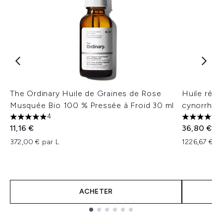
The Ordinary Huile de Graines de Rose
Huile régé
Musquée Bio 100 % Pressée à Froid 30 ml
cynorrhod
4
5 étoiles sur un maximum de 5
4.67 étoil
11,16 €
36,80 €
372,00 € par L
1226,67 € pa
ACHETER
Showing slide 1