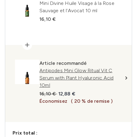
Mini Divine Huile Visage à la Rose
Sauvage et l'Avocat 10 ml
16,10 €
Article recommandé
Antipodes Mini Glow Ritual Vit C
Serum with Plant Hyaluronic Acid
10ml
Prix de vente :
Prix ​​actuel :
16,10 €
12,88 €
Économisez
( 20 % de remise )
Prix ​​total :