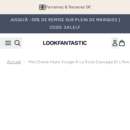
Passer au contenu principal
Parrainez & Recevez 5€
JUSQU'À -35% DE REMISE SUR PLEIN DE MARQUES |
CODE: SALELF
Accueil
Mini Divine Huile Visage À La Rose Sauvage Et L'Avo
Now showing image 1 Mini Divine Huile Visage à la Rose Sauv