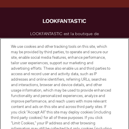
LOOKFANTASTIC est la boutique de
beauté incontournable en Europe,
proposant les meilleurs produits de soins
We use cookies and other tracking tools on this site, which
de la peau, des cheveux et de maquillage
may be provided by third parties, to operate and secure our
de plus de 200 marques prestigieuses.
site, enable social media features, enhance performance,
Faites vos achats en ligne ou via
tailor user experiences, support our marketing and
l’application, avec la livraison offerte dès
advertising efforts. These also enable us and third parties to
access and record user and activity data, such as IP
55€ d'achat.
addresses and online identifiers, referring URLs, searches
and interactions, browser and device details, and other
Consentement aux cookies
usage information, which may be used to provide enhanced
Do Not Sell or Share My Personal
functionality and personalized experiences, analyze and
Information
improve performance, and reach users with more relevant
content and ads on this site and across third party sites. If
you click “Accept All” this site may deploy cookies (including
AIDE ET INFORMATIONS
third party cookies) for all of these purposes. If you click
“Limit Cookies,” your IP address and other browsing
information may still be collected but only cookies (including