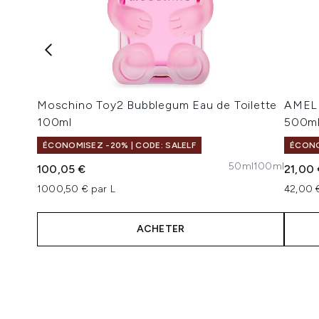
Moschino Toy2 Bubblegum Eau de Toilette
AMELI
100ml
500m
ÉCONOMISEZ -20% | CODE: SALELF
ÉCONO
50ml
100ml
100,05 €
21,00
1000,50 € par L
42,00 
ACHETER
Showing slide 1