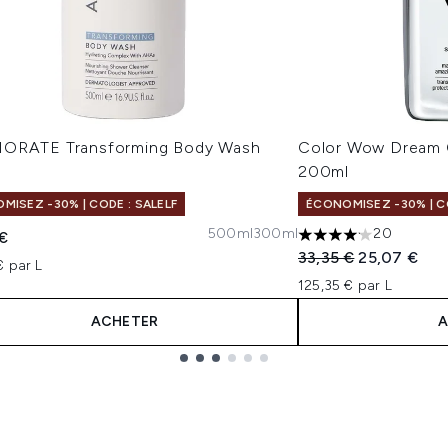
ORATE Transforming Body Wash
Color Wow Dream C
l
200ml
MISEZ -30% | CODE : SALELF
ÉCONOMISEZ -30% | CO
500ml
300ml
20
 €
4.15 étoiles sur un 
Prix de vente :
Prix ​​actuel :
33,35 €
25,07 €
€ par L
125,35 € par L
ACHETER
A