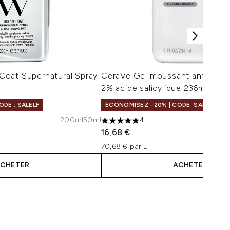
oat Supernatural Spray
CeraVe Gel moussant anti-impe
2% acide salicylique 236ml
DE : SALELF
ÉCONOMISEZ -20% | CODE: SALELF
200ml
50ml
4
maximum de 5
5 étoiles sur un maximum de 5
16,68 €
70,68 € par L
CHETER
ACHETER