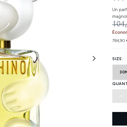
Un parf
magnoli
PRIX
104
Économ
784,90 
SIZE:
30
QUANT