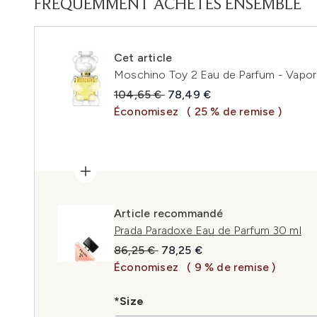
FRÉQUEMMENT ACHETÉS ENSEMBLE
Cet article
Moschino Toy 2 Eau de Parfum - Vapor
Prix de vente :
Prix ​​actuel :
104,65 €
78,49 €
Économisez
( 25 % de remise )
Article recommandé
Prada Paradoxe Eau de Parfum 30 ml
Prix de vente :
Prix ​​actuel :
86,25 €
78,25 €
Économisez
( 9 % de remise )
*Size