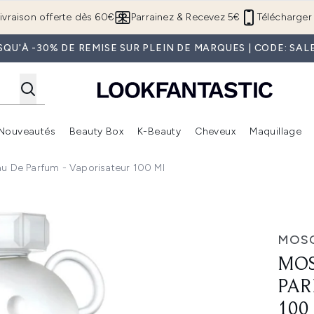
Passer au contenu principal
ivraison offerte dès 60€
Parrainez & Recevez 5€
Télécharger 
SQU'À -30% DE REMISE SUR PLEIN DE MARQUES | CODE: SAL
Nouveautés
Beauty Box
K-Beauty
Cheveux
Maquillage
Accédez au sous-menu (Boutique Été )
Accédez au sous-menu (Offres)
Accédez au sous-menu (Marques)
Accédez au sous-menu (Nouveautés)
Accédez au sous-menu (Beauty Box)
Accé
u De Parfum - Vaporisateur 100 Ml
 Vaporisateur 100 ml
MOS
MOS
PAR
100