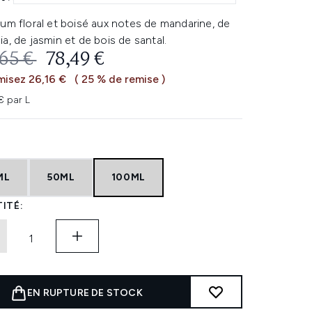
um floral et boisé aux notes de mandarine, de
a, de jasmin et de bois de santal.
 DE VENTE :
PRIX ​​ACTUEL :
,65 €
78,49 €
isez 26,16 €
( 25 % de remise )
€ par L
ML
50ML
100ML
ITÉ:
EN RUPTURE DE STOCK