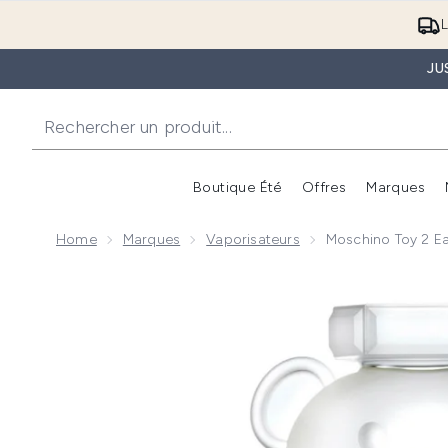
L
JU
Boutique Été
Offres
Marques
Home
Marques
Vaporisateurs
Moschino Toy 2 Ea
Now showing image 1 Moschino Toy 2 Eau de Parfum -