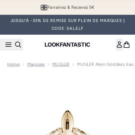
Passer au contenu principal
Parrainez & Recevez 5€
JUSQU'À -35% DE REMISE SUR PLEIN DE MARQUES |
CODE: SALELF
Home
Marques
MUGLER
MUGLER Alien Goddess Eau 
Now showing image 1 MUGLER Alien Goddess Eau de Parfum