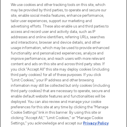
proposant les meilleurs produits de soins
We use cookies and other tracking tools on this site, which
de la peau, des cheveux et de maquillage
may be provided by third parties, to operate and secure our
de plus de 200 marques prestigieuses.
site, enable social media features, enhance performance,
Faites vos achats en ligne ou via
tailor user experiences, support our marketing and
l’application, avec la livraison offerte dès
advertising efforts. These also enable us and third parties to
access and record user and activity data, such as IP
55€ d'achat.
addresses and online identifiers, referring URLs, searches
and interactions, browser and device details, and other
Consentement aux cookies
usage information, which may be used to provide enhanced
Do Not Sell or Share My Personal
functionality and personalized experiences, analyze and
Information
improve performance, and reach users with more relevant
content and ads on this site and across third party sites. If
you click “Accept All” this site may deploy cookies (including
AIDE ET INFORMATIONS
third party cookies) for all of these purposes. If you click
“Limit Cookies,” your IP address and other browsing
information may still be collected but only cookies (including
INFORMATIONS GÉNÉRALES
third party cookies) that are necessary to operate, secure and
enable default website features and functionalities will be
deployed. You can also review and manage your cookie
À PROPOS DE LOOKFANTASTIC
preferences for this site at any time by clicking the “Manage
Cookie Settings” link in this banner. By using this site or
clicking "Accept All," "Limit Cookies," or "Manage Cookie
Settings," you acknowledge and accept our
Privacy Policy