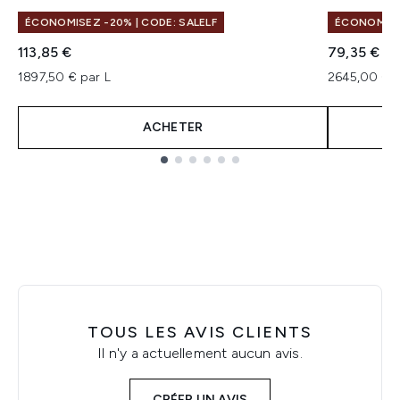
ÉCONOMISEZ -20% | CODE: SALELF
ÉCONOMISEZ
113,85 €
79,35 €
1897,50 € par L
2645,00 € p
ACHETER
Showing slide 1
TOUS LES AVIS CLIENTS
Il n'y a actuellement aucun avis.
CRÉER UN AVIS