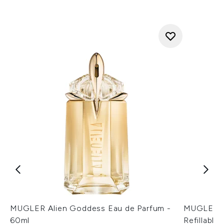
MUGLER Alien Goddess Eau de Parfum -
MUGLER Al
60ml
Refillable