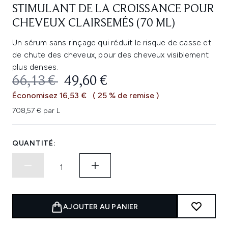
STIMULANT DE LA CROISSANCE POUR
CHEVEUX CLAIRSEMÉS (70 ML)
Un sérum sans rinçage qui réduit le risque de casse et
de chute des cheveux, pour des cheveux visiblement
plus denses.
PRIX DE VENTE :
PRIX ​​ACTUEL :
66,13 €
49,60 €
Économisez 16,53 €
( 25 % de remise )
708,57 € par L
QUANTITÉ:
AJOUTER AU PANIER