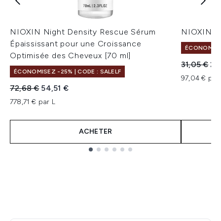
NIOXIN Night Density Rescue Sérum
NIOXIN Sh
Épaississant pour une Croissance
ÉCONOMISEZ
Optimisée des Cheveux [70 ml]
Prix de ven
Pri
31,05 €
23
ÉCONOMISEZ -25% | CODE : SALELF
97,04 € par
Prix de vente :
Prix ​​actuel :
72,68 €
54,51 €
778,71 € par L
ACHETER
Showing slide 1