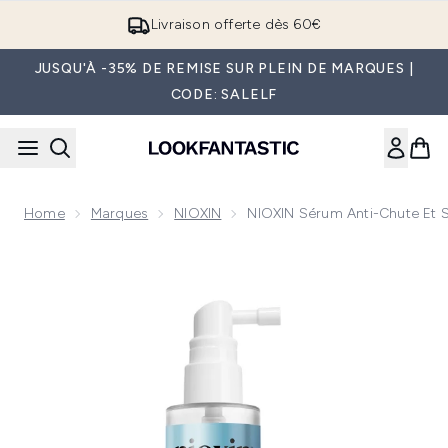
Passer au contenu principal
Parrainez & Recevez 5€
JUSQU'À -35% DE REMISE SUR PLEIN DE MARQUES |
CODE: SALELF
Home
Marques
NIOXIN
NIOXIN Sérum Anti-Chute Et S
Now showing image 1 NIOXIN Sérum Anti-Chute et Stimulant 