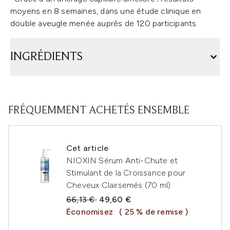
moyens en 8 semaines, dans une étude clinique en
double aveugle menée auprès de 120 participants.
INGRÉDIENTS
FRÉQUEMMENT ACHETÉS ENSEMBLE
Cet article
NIOXIN Sérum Anti-Chute et
Stimulant de la Croissance pour
Cheveux Clairsemés (70 ml)
Prix de vente :
Prix ​​actuel :
66,13 €
49,60 €
Économisez
( 25 % de remise )