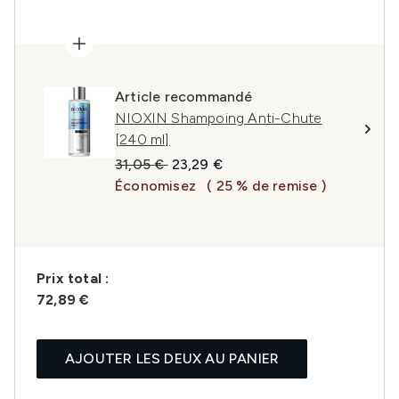
Article recommandé
NIOXIN Shampoing Anti-Chute
[240 ml]
Prix de vente :
Prix ​​actuel :
31,05 €
23,29 €
Économisez
( 25 % de remise )
Prix ​​total :
72,89 €
AJOUTER LES DEUX AU PANIER