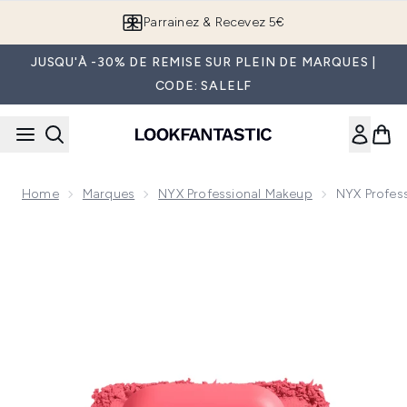
Passer au contenu principal
Parrainez & Recevez 5€
JUSQU'À -30% DE REMISE SUR PLEIN DE MARQUES |
CODE: SALELF
Home
Marques
NYX Professional Makeup
NYX Profess
Now showing image 1 NYX Professional Makeup Buttermelt Fard