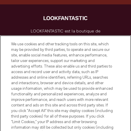
LOOKFANTASTIC est la boutique de
beauté incontournable en Europe,
proposant les meilleurs produits de soins
We use cookies and other tracking tools on this site, which
de la peau, des cheveux et de maquillage
may be provided by third parties, to operate and secure our
de plus de 200 marques prestigieuses.
site, enable social media features, enhance performance,
Faites vos achats en ligne ou via
tailor user experiences, support our marketing and
l’application, avec la livraison offerte dès
advertising efforts. These also enable us and third parties to
access and record user and activity data, such as IP
55€ d'achat.
addresses and online identifiers, referring URLs, searches
and interactions, browser and device details, and other
Consentement aux cookies
usage information, which may be used to provide enhanced
Do Not Sell or Share My Personal
functionality and personalized experiences, analyze and
Information
improve performance, and reach users with more relevant
content and ads on this site and across third party sites. If
you click “Accept All” this site may deploy cookies (including
AIDE ET INFORMATIONS
third party cookies) for all of these purposes. If you click
“Limit Cookies,” your IP address and other browsing
information may still be collected but only cookies (including
INFORMATIONS GÉNÉRALES