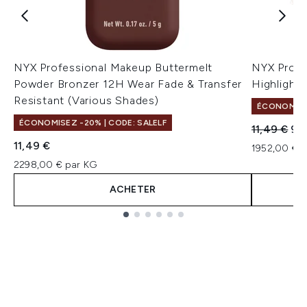
NYX Professional Makeup Buttermelt
NYX Profe
Powder Bronzer 12H Wear Fade & Transfer
Highlighte
Resistant (Various Shades)
ÉCONOMISEZ
ÉCONOMISEZ -20% | CODE: SALELF
Prix de ven
Prix
11,49 €
9,
11,49 €
1952,00 € 
2298,00 € par KG
ACHETER
Showing slide 1