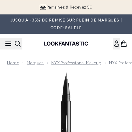
Passer au contenu principal
Parrainez & Recevez 5€
JUSQU'À -35% DE REMISE SUR PLEIN DE MARQUES |
CODE: SALELF
Home
Marques
NYX Professional Makeup
NYX Profess
Now showing image 1 NYX Professional Makeup Epic Ink Eyeli