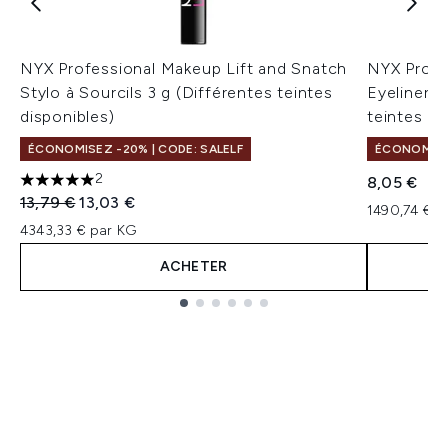
NYX Professional Makeup Lift and Snatch
NYX Profe
Stylo à Sourcils 3 g (Différentes teintes
Eyeliner L
disponibles)
teintes di
ÉCONOMISEZ -20% | CODE: SALELF
ÉCONOMISEZ
2
8,05 €
5 étoiles sur un maximum de 5
Prix de vente :
Prix ​​actuel :
13,79 €
13,03 €
1490,74 € p
4343,33 € par KG
ACHETER
Showing slide 1