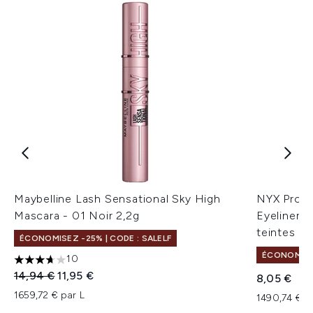
Maybelline Lash Sensational Sky High
NYX Profe
Mascara - 01 Noir 2,2g
Eyeliner L
teintes di
ÉCONOMISEZ -25% | CODE : SALELF
ÉCONOMISEZ
10
3.7 étoiles sur un maximum de 5
Prix de vente :
Prix ​​actuel :
14,94 €
11,95 €
8,05 €
1659,72 € par L
1490,74 € p