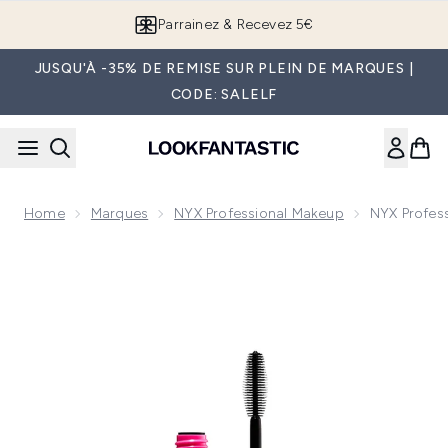
Passer au contenu principal
Parrainez & Recevez 5€
JUSQU'À -35% DE REMISE SUR PLEIN DE MARQUES |
CODE: SALELF
Home
Marques
NYX Professional Makeup
NYX Profess
Now showing image 1 NYX Professional Makeup On the Rise L