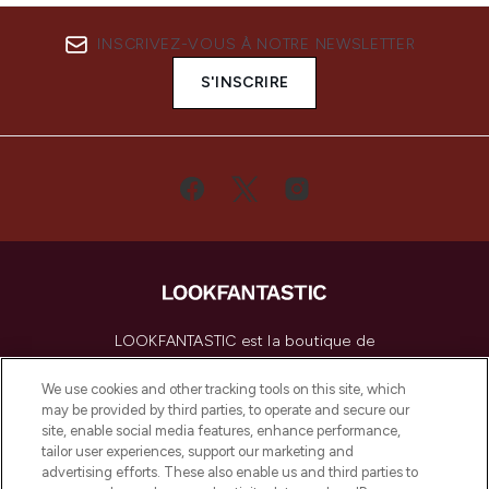
INSCRIVEZ-VOUS À NOTRE NEWSLETTER
S'INSCRIRE
LOOKFANTASTIC est la boutique de
beauté incontournable en Europe,
proposant les meilleurs produits de soins
We use cookies and other tracking tools on this site, which
de la peau, des cheveux et de maquillage
may be provided by third parties, to operate and secure our
de plus de 200 marques prestigieuses.
site, enable social media features, enhance performance,
Faites vos achats en ligne ou via
tailor user experiences, support our marketing and
l’application, avec la livraison offerte dès
advertising efforts. These also enable us and third parties to