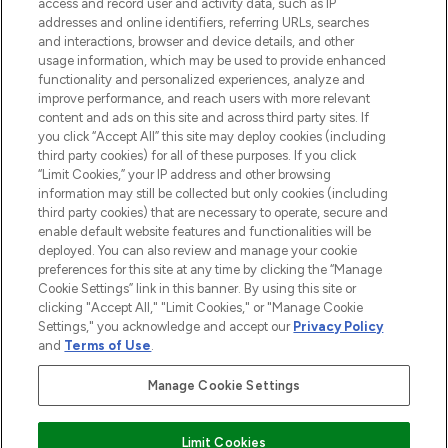
access and record user and activity data, such as IP
55€ d'achat.
addresses and online identifiers, referring URLs, searches
and interactions, browser and device details, and other
Consentement aux cookies
usage information, which may be used to provide enhanced
Do Not Sell or Share My Personal
functionality and personalized experiences, analyze and
Information
improve performance, and reach users with more relevant
content and ads on this site and across third party sites. If
you click “Accept All” this site may deploy cookies (including
AIDE ET INFORMATIONS
third party cookies) for all of these purposes. If you click
“Limit Cookies,” your IP address and other browsing
information may still be collected but only cookies (including
INFORMATIONS GÉNÉRALES
third party cookies) that are necessary to operate, secure and
enable default website features and functionalities will be
deployed. You can also review and manage your cookie
À PROPOS DE LOOKFANTASTIC
preferences for this site at any time by clicking the “Manage
Cookie Settings” link in this banner. By using this site or
clicking "Accept All," "Limit Cookies," or "Manage Cookie
Settings," you acknowledge and accept our
Privacy Policy
and
Terms of Use
.
Payer en toute sécurité avec
Manage Cookie Settings
Limit Cookies