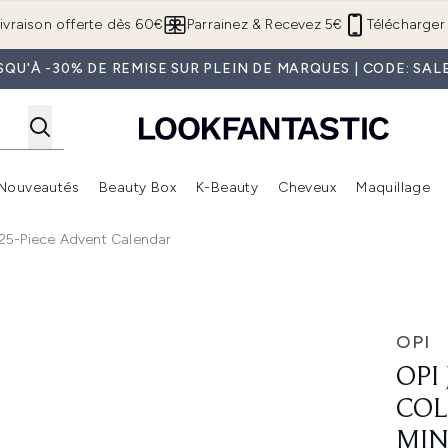
Passer au contenu principal
ivraison offerte dès 60€
Parrainez & Recevez 5€
Télécharger 
SQU'À -30% DE REMISE SUR PLEIN DE MARQUES | CODE: SAL
Nouveautés
Beauty Box
K-Beauty
Cheveux
Maquillage
Accédez au sous-menu (Boutique Été )
Accédez au sous-menu (Offres)
Accédez au sous-menu (Marques)
Accédez au sous-menu (Nouveautés)
Accédez au sous-menu (Beauty Box)
Accé
 25-Piece Advent Calendar
il Lacquer Mini 25-Piece Advent Calendar
OPI
OPI
COL
MIN