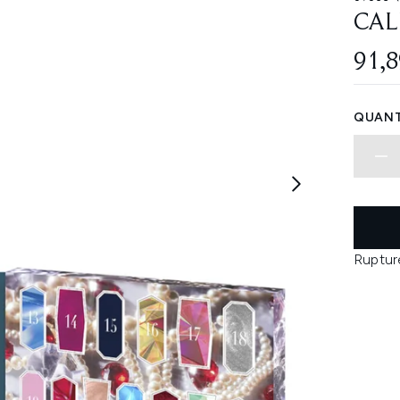
CA
91,8
QUANT
Ruptur