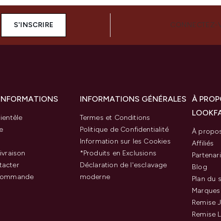
S'INSCRIRE
CONNECTEZ-
 INFORMATIONS
INFORMATIONS GÉNÉRALES
À PROP
LOOKF
ientèle
Termes et Conditions
e
Politique de Confidentialité
À propo
Information sur les Cookies
Affiliés
ivraison
*Produits en Exclusions
Partenar
tacter
Déclaration de l'esclavage
Blog
 commande
moderne
Plan du s
Marques
Remise J
Remise 