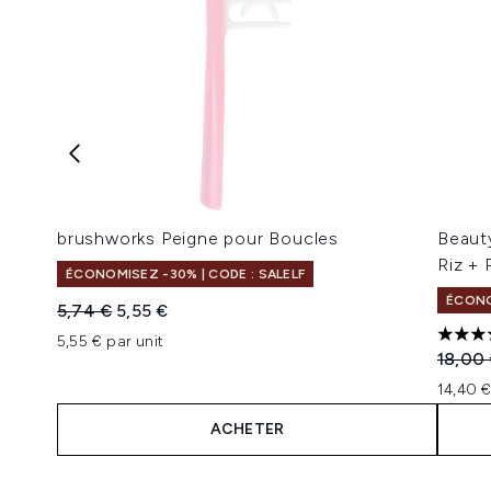
brushworks Peigne pour Boucles
Beaut
Riz + 
ÉCONOMISEZ -30% | CODE : SALELF
ÉCONO
Prix de vente :
Prix ​​actuel :
5,74 €
5,55 €
5,55 € par unit
4 étoi
Prix de
18,00
14,40 €
ACHETER
Showing slide 1