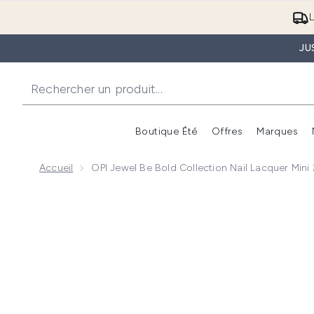
L
JU
Boutique Été
Offres
Marques
Accueil
OPI Jewel Be Bold Collection Nail Lacquer Mini
Now showing image 1 OPI Jewel Be Bold Collection Na