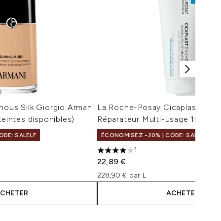
nous Silk Giorgio Armani
La Roche-Posay Cicaplast Bal
teintes disponibles)
Réparateur Multi-usage 100 ml
ODE: SALELF
ÉCONOMISEZ -20% | CODE: SALELF
1
maximum de 5
4 étoiles sur un maximum de 5
22,89 €
228,90 € par L
CHETER
ACHETER