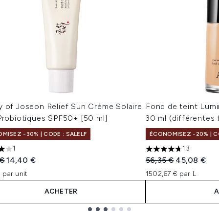
y of Joseon Relief Sun Crème Solaire
Fond de teint Lumi
Probiotiques SPF50+ [50 ml]
30 ml (différentes 
MISEZ -30% | CODE : SALELF
ÉCONOMISEZ -20% | C
1
13
les sur un maximum de 5
4.69 étoiles sur un 
 vente :
Prix ​​actuel :
Prix de vente :
Prix ​​actuel :
 €
14,40 €
56,35 €
45,08 €
 par unit
1502,67 € par L
ACHETER
A