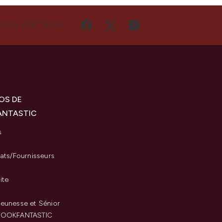
VOUS AVEC NOUS
OS DE
ANTASTIC
s
iats/Fournisseurs
ite
eunesse et Sénior
LOOKFANTASTIC