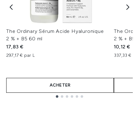
The Ordinary Sérum Acide Hyaluronique
The Ordin
2 % + B5 60 ml
2 % + B5 
17,83 €
10,12 €
297,17 € par L
337,33 € pa
ACHETER
Showing slide 1