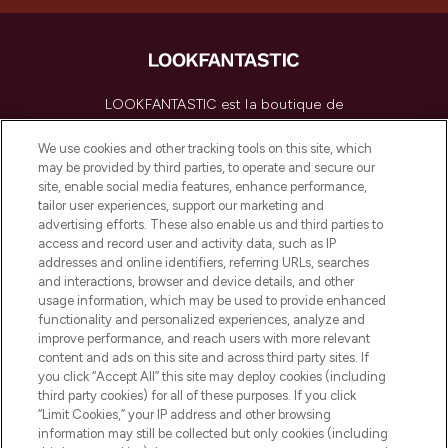
LOOKFANTASTIC est la boutique de
beauté incontournable en Europe,
proposant les meilleurs produits de soins
We use cookies and other tracking tools on this site, which
de la peau, des cheveux et de maquillage
may be provided by third parties, to operate and secure our
de plus de 200 marques prestigieuses.
site, enable social media features, enhance performance,
Faites vos achats en ligne ou via
tailor user experiences, support our marketing and
l’application, avec la livraison offerte dès
advertising efforts. These also enable us and third parties to
access and record user and activity data, such as IP
55€ d'achat.
addresses and online identifiers, referring URLs, searches
and interactions, browser and device details, and other
Consentement aux cookies
usage information, which may be used to provide enhanced
Do Not Sell or Share My Personal
functionality and personalized experiences, analyze and
Information
improve performance, and reach users with more relevant
content and ads on this site and across third party sites. If
you click “Accept All” this site may deploy cookies (including
AIDE ET INFORMATIONS
third party cookies) for all of these purposes. If you click
“Limit Cookies,” your IP address and other browsing
information may still be collected but only cookies (including
INFORMATIONS GÉNÉRALES