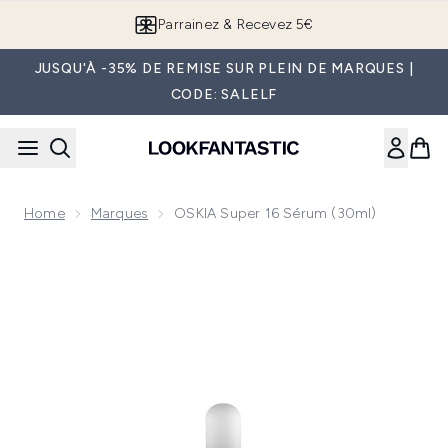
Passer au contenu principal
Parrainez & Recevez 5€
JUSQU'À -35% DE REMISE SUR PLEIN DE MARQUES |
CODE: SALELF
Home
Marques
OSKIA Super 16 Sérum (30ml)
Now showing image 1 OSKIA Super 16 sérum (30ml)