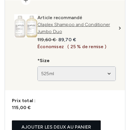
Article recommandé
Olaplex Shampoo and Conditioner
Jumbo Duo
Prix de vente :
Prix ​​actuel :
119,60 €
89,70 €
Économisez
( 25 % de remise )
*Size
525ml
Prix ​​total :
115,00 €
AJOUTER LES DEUX AU PANIER