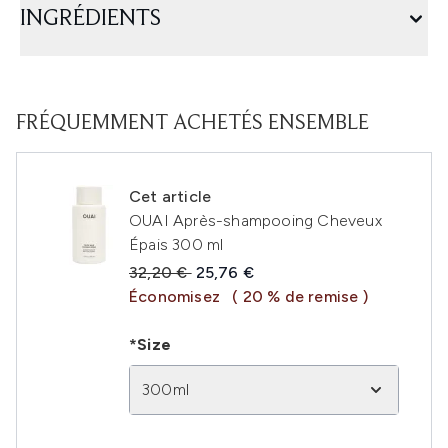
INGRÉDIENTS
FRÉQUEMMENT ACHETÉS ENSEMBLE
Cet article
OUAI Après-shampooing Cheveux
Épais 300 ml
Prix de vente :
Prix ​​actuel :
32,20 €
25,76 €
Économisez
( 20 % de remise )
*Size
300ml