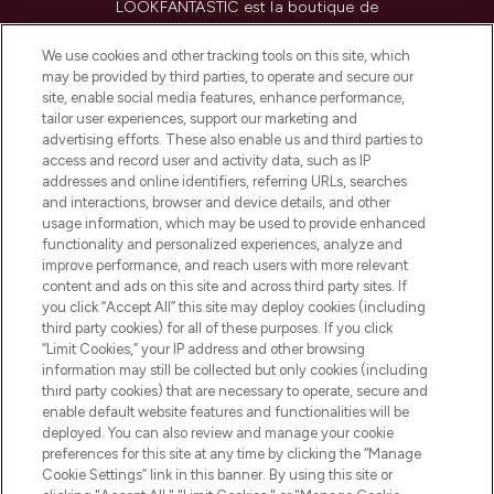
LOOKFANTASTIC est la boutique de
beauté incontournable en Europe,
proposant les meilleurs produits de soins
We use cookies and other tracking tools on this site, which
de la peau, des cheveux et de maquillage
may be provided by third parties, to operate and secure our
de plus de 200 marques prestigieuses.
site, enable social media features, enhance performance,
Faites vos achats en ligne ou via
tailor user experiences, support our marketing and
l’application, avec la livraison offerte dès
advertising efforts. These also enable us and third parties to
access and record user and activity data, such as IP
55€ d'achat.
addresses and online identifiers, referring URLs, searches
and interactions, browser and device details, and other
Consentement aux cookies
usage information, which may be used to provide enhanced
Do Not Sell or Share My Personal
functionality and personalized experiences, analyze and
Information
improve performance, and reach users with more relevant
content and ads on this site and across third party sites. If
you click “Accept All” this site may deploy cookies (including
AIDE ET INFORMATIONS
third party cookies) for all of these purposes. If you click
“Limit Cookies,” your IP address and other browsing
information may still be collected but only cookies (including
INFORMATIONS GÉNÉRALES
third party cookies) that are necessary to operate, secure and
enable default website features and functionalities will be
deployed. You can also review and manage your cookie
À PROPOS DE LOOKFANTASTIC
preferences for this site at any time by clicking the “Manage
Cookie Settings” link in this banner. By using this site or