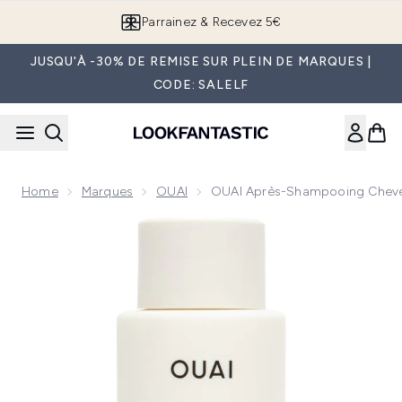
Passer au contenu principal
Parrainez & Recevez 5€
JUSQU'À -30% DE REMISE SUR PLEIN DE MARQUES |
CODE: SALELF
Home
Marques
OUAI
OUAI Après-Shampooing Cheve
Now showing image 1 OUAI Après-shampooing Cheveux Épai