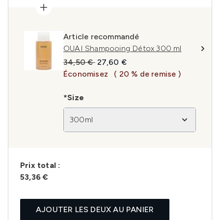
Article recommandé
OUAI Shampooing Détox 300 ml
Prix de vente :
Prix ​​actuel :
34,50 €
27,60 €
Économisez
( 20 % de remise )
*Size
300ml
Prix ​​total :
53,36 €
AJOUTER LES DEUX AU PANIER