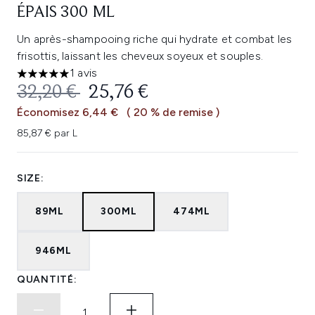
ÉPAIS 300 ML
Un après-shampooing riche qui hydrate et combat les
frisottis, laissant les cheveux soyeux et souples.
1 avis
5 étoiles sur un maximum de 5
PRIX DE VENTE :
PRIX ​​ACTUEL :
32,20 €
25,76 €
Économisez 6,44 €
( 20 % de remise )
85,87 € par L
SIZE:
89ML
300ML
474ML
946ML
QUANTITÉ: