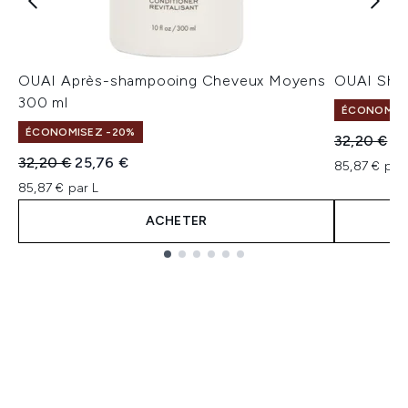
OUAI Après-shampooing Cheveux Moyens
OUAI Sha
300 ml
ÉCONOMISE
ÉCONOMISEZ -20%
Prix de ven
Pri
32,20 €
25
Prix de vente :
Prix ​​actuel :
32,20 €
25,76 €
85,87 € par
85,87 € par L
ACHETER
Showing slide 1