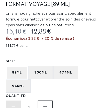
FORMAT VOYAGE [89 ML]
Un shampoing riche et nourrissant, spécialement
formulé pour nettoyer et prendre soin des cheveux
épais sans éliminer les huiles naturelles.
PRIX DE VENTE :
PRIX ​​ACTUEL :
16,10 €
12,88 €
Économisez 3,22 €
( 20 % de remise )
144,72 € par L
SIZE:
89ML
300ML
474ML
946ML
QUANTITÉ: