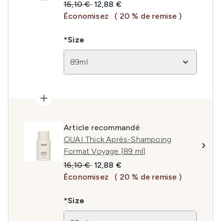
Prix de vente :
Prix ​​actuel :
16,10 €
12,88 €
Économisez
( 20 % de remise )
*Size
89ml
Article recommandé
OUAI Thick Après-Shampoing
Format Voyage [89 ml]
Prix de vente :
Prix ​​actuel :
16,10 €
12,88 €
Économisez
( 20 % de remise )
*Size