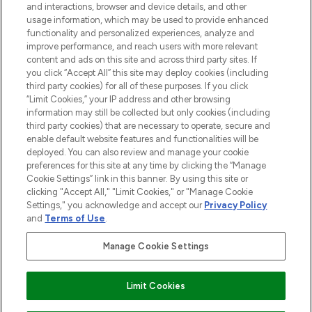
and interactions, browser and device details, and other
Consentement aux cookies
usage information, which may be used to provide enhanced
Do Not Sell or Share My Personal
functionality and personalized experiences, analyze and
Information
improve performance, and reach users with more relevant
content and ads on this site and across third party sites. If
you click “Accept All” this site may deploy cookies (including
AIDE ET INFORMATIONS
third party cookies) for all of these purposes. If you click
“Limit Cookies,” your IP address and other browsing
information may still be collected but only cookies (including
INFORMATIONS GÉNÉRALES
third party cookies) that are necessary to operate, secure and
enable default website features and functionalities will be
deployed. You can also review and manage your cookie
À PROPOS DE LOOKFANTASTIC
preferences for this site at any time by clicking the “Manage
Cookie Settings” link in this banner. By using this site or
clicking "Accept All," "Limit Cookies," or "Manage Cookie
Settings," you acknowledge and accept our
Privacy Policy
and
Terms of Use
.
Payer en toute sécurité avec
Manage Cookie Settings
Limit Cookies