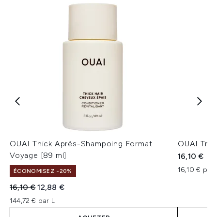
OUAI Thick Après-Shampoing Format
OUAI Trav
Voyage [89 ml]
16,10 €
16,10 € par 
ÉCONOMISEZ -20%
Prix de vente :
Prix ​​actuel :
16,10 €
12,88 €
144,72 € par L