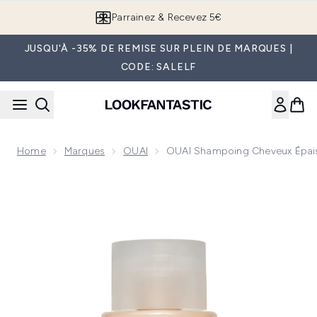
Passer au contenu principal
Parrainez & Recevez 5€
JUSQU'À -35% DE REMISE SUR PLEIN DE MARQUES |
CODE: SALELF
Home
Marques
OUAI
OUAI Shampoing Cheveux Épais
Now showing image 1 OUAI Shampoing Cheveux Épais Forma