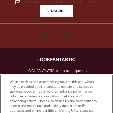
INSCRIVEZ-VOUS À NOTRE NEWSLETTER
S'INSCRIRE
LOOKFANTASTIC est la boutique de
beauté incontournable en Europe,
proposant les meilleurs produits de soins
We use cookies and other tracking tools on this site, which
de la peau, des cheveux et de maquillage
may be provided by third parties, to operate and secure our
de plus de 200 marques prestigieuses.
site, enable social media features, enhance performance,
Faites vos achats en ligne ou via
tailor user experiences, support our marketing and
l’application, avec la livraison offerte dès
advertising efforts. These also enable us and third parties to
access and record user and activity data, such as IP
55€ d'achat.
addresses and online identifiers, referring URLs, searches