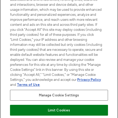
and interactions, browser and device details, and other
Consentement aux cookies
usage information, which may be used to provide enhanced
Do Not Sell or Share My Personal
functionality and personalized experiences, analyze and
Information
improve performance, and reach users with more relevant
content and ads on this site and across third party sites. If
you click “Accept All” this site may deploy cookies (including
AIDE ET INFORMATIONS
third party cookies) for all of these purposes. If you click
“Limit Cookies,” your IP address and other browsing
information may still be collected but only cookies (including
INFORMATIONS GÉNÉRALES
third party cookies) that are necessary to operate, secure and
enable default website features and functionalities will be
deployed. You can also review and manage your cookie
À PROPOS DE LOOKFANTASTIC
preferences for this site at any time by clicking the “Manage
Cookie Settings” link in this banner. By using this site or
clicking "Accept All," "Limit Cookies," or "Manage Cookie
Settings," you acknowledge and accept our
Privacy Policy
and
Terms of Use
.
Payer en toute sécurité avec
Manage Cookie Settings
Limit Cookies