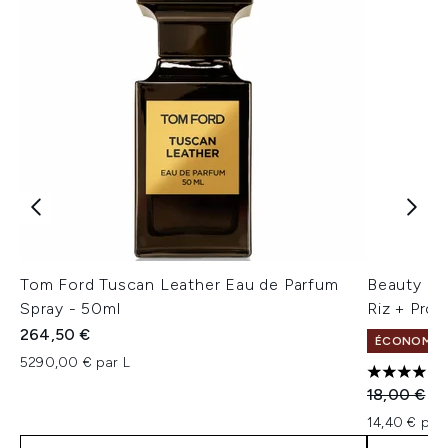
Tom Ford Tuscan Leather Eau de Parfum
Beauty of
Spray - 50ml
Riz + Pro
264,50 €
ÉCONOMISEZ
5290,00 € par L
4 étoiles 
Prix de ven
Pri
18,00 €
14
14,40 € par 