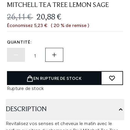
MITCHELL TEA TREE LEMON SAGE
PRIX DE VENTE :
PRIX ​​ACTUEL :
26,11 €
20,88 €
Économisez 5,23 €
( 20 % de remise )
QUANTITÉ:
EN RUPTURE DE STOCK
Rupture de stock
DESCRIPTION
Revitalisez vos senses et cheveux le matin avec le