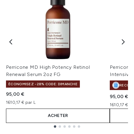
Perricone MD High Potency Retinol
Perricone
Renewal Serum 2oz FG
Intensive
ÉCONOMISEZ -28% CODE: DIMANCHE
RECOMM
95,00 €
95,00 €
1610,17 € par L
1610,17 € pa
ACHETER
Showing slide 1