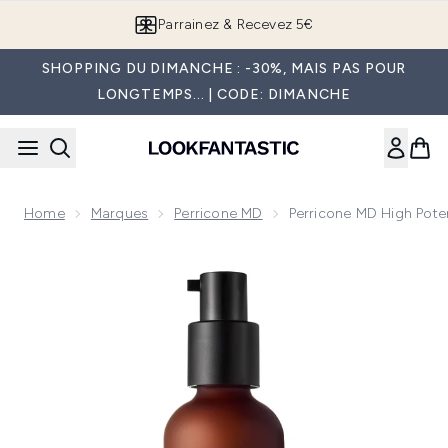
Passer au contenu principal
Parrainez & Recevez 5€
SHOPPING DU DIMANCHE : -30%, MAIS PAS POUR
LONGTEMPS... | CODE: DIMANCHE
Home
Marques
Perricone MD
Perricone MD High Pot
Now showing image 1 Perricone MD High Potency Intensive 