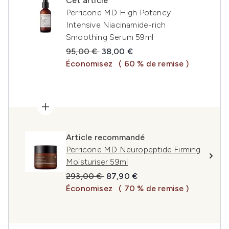
Cet article
Perricone MD High Potency
Intensive Niacinamide-rich
Smoothing Serum 59ml
Prix de vente :
Prix ​​actuel :
95,00 €
38,00 €
Économisez
( 60 % de remise )
Article recommandé
Perricone MD Neuropeptide Firming
Moisturiser 59ml
Prix de vente :
Prix ​​actuel :
293,00 €
87,90 €
Économisez
( 70 % de remise )