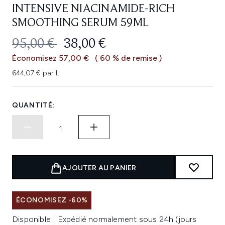
INTENSIVE NIACINAMIDE-RICH
SMOOTHING SERUM 59ML
PRIX DE VENTE :
PRIX ​​ACTUEL :
95,00 €
38,00 €
Économisez 57,00 €
( 60 % de remise )
644,07 € par L
QUANTITÉ:
AJOUTER AU PANIER
ÉCONOMISEZ -60%
Disponible | Expédié normalement sous 24h (jours