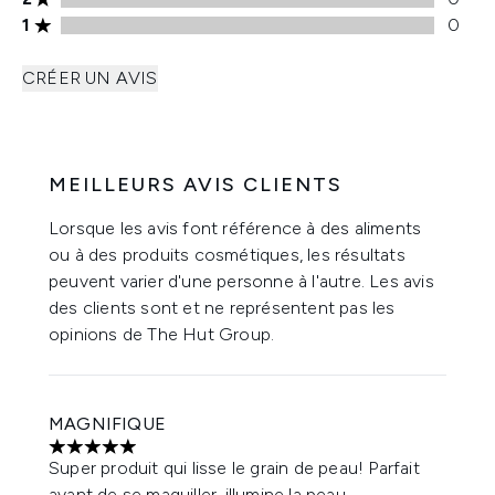
Note de 1 étoiles 0 avis
1
0
CRÉER UN AVIS
MEILLEURS AVIS CLIENTS
Lorsque les avis font référence à des aliments
ou à des produits cosmétiques, les résultats
peuvent varier d'une personne à l'autre. Les avis
des clients sont et ne représentent pas les
opinions de The Hut Group.
MAGNIFIQUE
5 étoiles sur un maximum de 5
Super produit qui lisse le grain de peau! Parfait
avant de se maquiller, illumine la peau