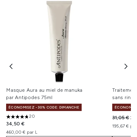
Masque Aura au miel de manuka
Traitement
par Antipodes 75ml
sans rinç
ÉCONOMISEZ -30% CODE: DIMANCHE
ÉCONOMISE
20
Prix de ven
Pri
31,05 €
29
4.75 étoiles sur un maximum de 5
34,50 €
195,67 € par
460,00 € par L