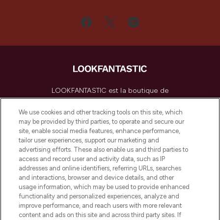
LOOKFANTASTIC est la boutique de
beauté incontournable en Europe,
proposant les meilleurs produits de soins
We use cookies and other tracking tools on this site, which
de la peau, des cheveux et de maquillage
may be provided by third parties, to operate and secure our
de plus de 200 marques prestigieuses.
site, enable social media features, enhance performance,
Faites vos achats en ligne ou via
tailor user experiences, support our marketing and
l’application, avec la livraison offerte dès
advertising efforts. These also enable us and third parties to
access and record user and activity data, such as IP
55€ d'achat.
addresses and online identifiers, referring URLs, searches
and interactions, browser and device details, and other
Consentement aux cookies
usage information, which may be used to provide enhanced
Do Not Sell or Share My Personal
functionality and personalized experiences, analyze and
Information
improve performance, and reach users with more relevant
content and ads on this site and across third party sites. If