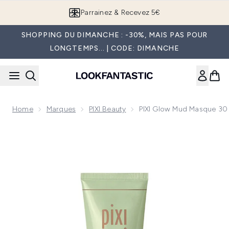
Passer au contenu principal
Parrainez & Recevez 5€
SHOPPING DU DIMANCHE : -30%, MAIS PAS POUR
LONGTEMPS... | CODE: DIMANCHE
Home
Marques
PIXI Beauty
PIXI Glow Mud Masque 30
Now showing image 1 PIXI Glow Mud Masque 30 ml