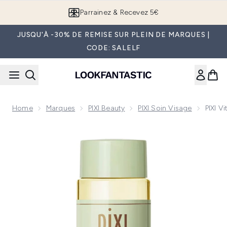
Passer au contenu principal
Parrainez & Recevez 5€
JUSQU'À -30% DE REMISE SUR PLEIN DE MARQUES |
CODE: SALELF
Home
Marques
PIXI Beauty
PIXI Soin Visage
PIXI V
Now showing image 1 PIXI Vitamin-C Tonique 100 ml