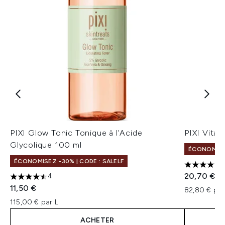
PIXI Glow Tonic Tonique à l'Acide
PIXI Vita
Glycolique 100 ml
ÉCONOMISEZ
ÉCONOMISEZ -30% | CODE : SALELF
5 étoiles 
20,70 €
4
4.5 étoiles sur un maximum de 5
11,50 €
82,80 € par
115,00 € par L
ACHETER