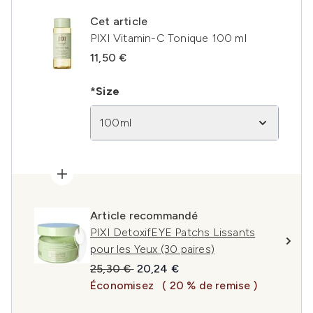
Cet article
PIXI Vitamin-C Tonique 100 ml
11,50 €
*Size
100ml
Article recommandé
PIXI DetoxifEYE Patchs Lissants
pour les Yeux (30 paires)
Prix de vente :
Prix ​​actuel :
25,30 €
20,24 €
Économisez
( 20 % de remise )