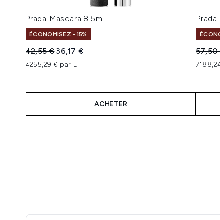
Prada Mascara 8.5ml
Prada 
ÉCONOMISEZ -15%
ÉCONO
Prix de vente :
Prix ​​actuel :
Prix de
42,55 €
36,17 €
57,50
4255,29 € par L
7188,2
ACHETER
Showing slide 1