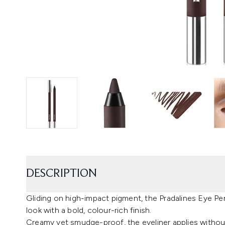
DESCRIPTION
Gliding on high-impact pigment, the Pradalines Eye Pe
look with a bold, colour-rich finish.
Creamy yet smudge-proof, the eyeliner applies without