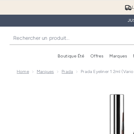
L
JU
Boutique Été
Offres
Marques
Home
Marques
Prada
Prada Eyeliner 1.2ml (Vari
Now showing image 1 Prada Eyeliner 1.2ml (Various Sh