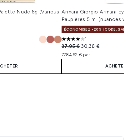
alette Nude 6g (Various
Armani Giorgio Armani Eye Tint 
Paupières 5 ml (nuances variées
ÉCONOMISEZ -20% | CODE: SALELF
1
:
4 étoiles sur un maximum de 5
Prix de vente :
Prix ​​actuel :
37,95 €
30,36 €
7784,62 € par L
CHETER
ACHETER