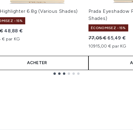
Highlighter 6.8g (Various Shades)
Prada Eyeshadow P
Shades)
MISEZ -15%
ÉCONOMISEZ -15%
 vente :
Prix ​​actuel :
 €
48,88 €
Prix de vente :
Prix ​​actuel 
77,05 €
65,49 €
4 € par KG
10915,00 € par KG
ACHETER
A