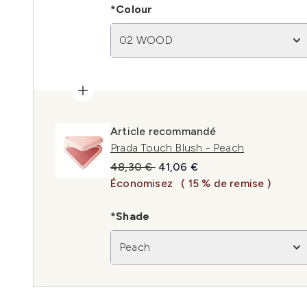
*Colour
02 WOOD
Article recommandé
Prada Touch Blush - Peach
Prix de vente :
Prix ​​actuel :
48,30 €
41,06 €
Économisez
( 15 % de remise )
*Shade
Peach