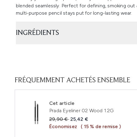
blended seamlessly. Perfect for defining, smoking out a
multi-purpose pencil stays put for long-lasting wear.
INGRÉDIENTS
FRÉQUEMMENT ACHETÉS ENSEMBLE
Cet article
Prada Eyeliner 02 Wood 1.2G
Prix de vente :
Prix ​​actuel :
29,90 €
25,42 €
Économisez
( 15 % de remise )