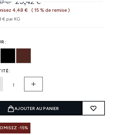
 DE VENTE :
PRIX ​​ACTUEL :
0 €
25,42 €
misez 4,48 €
( 15 % de remise )
3 € par KG
R :
ITÉ:
AJOUTER AU PANIER
OMISEZ -15%