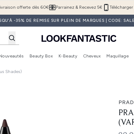
Passer au contenu principal
ivraison offerte dès 60€
Parrainez & Recevez 5€
Télécharger 
SQU'À -35% DE REMISE SUR PLEIN DE MARQUES | CODE: SAL
Nouveautés
Beauty Box
K-Beauty
Cheveux
Maquillage
Accédez au sous-menu (Boutique Été )
Accédez au sous-menu (Offres)
Accédez au sous-menu (Marques)
Accédez au sous-menu (Nouveautés)
Accédez au sous-menu (Beauty Box)
Accé
ous Shades)
ades)
PRAD
PRA
(VA