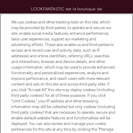
LOOKFANTASTIC est la boutique de
beauté incontournable en Europe,
proposant les meilleurs produits de soins
We use cookies and other tracking tools on this site, which
de la peau, des cheveux et de maquillage
may be provided by third parties, to operate and secure our
de plus de 200 marques prestigieuses.
site, enable social media features, enhance performance,
Faites vos achats en ligne ou via
tailor user experiences, support our marketing and
l’application, avec la livraison offerte dès
advertising efforts. These also enable us and third parties to
access and record user and activity data, such as IP
55€ d'achat.
addresses and online identifiers, referring URLs, searches
and interactions, browser and device details, and other
Consentement aux cookies
usage information, which may be used to provide enhanced
Do Not Sell or Share My Personal
functionality and personalized experiences, analyze and
Information
improve performance, and reach users with more relevant
content and ads on this site and across third party sites. If
you click “Accept All” this site may deploy cookies (including
AIDE ET INFORMATIONS
third party cookies) for all of these purposes. If you click
“Limit Cookies,” your IP address and other browsing
information may still be collected but only cookies (including
INFORMATIONS GÉNÉRALES
third party cookies) that are necessary to operate, secure and
enable default website features and functionalities will be
deployed. You can also review and manage your cookie
À PROPOS DE LOOKFANTASTIC
preferences for this site at any time by clicking the “Manage