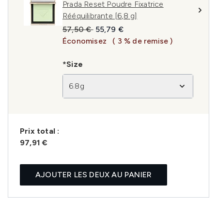
Prada Reset Poudre Fixatrice
Rééquilibrante [6,8 g]
Prix de vente :
Prix ​​actuel :
57,50 €
55,79 €
Économisez
( 3 % de remise )
*Size
6.8g
Prix ​​total :
97,91 €
AJOUTER LES DEUX AU PANIER