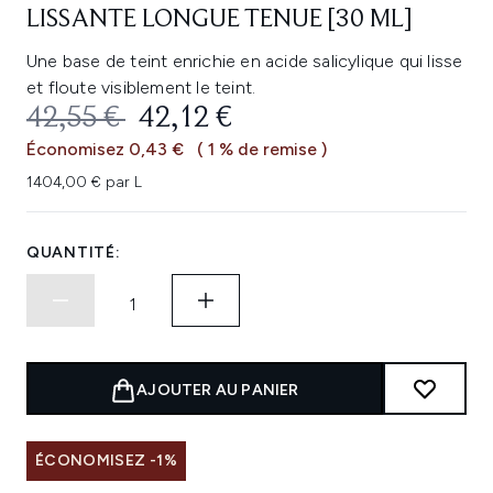
LISSANTE LONGUE TENUE [30 ML]
Une base de teint enrichie en acide salicylique qui lisse
et floute visiblement le teint.
PRIX DE VENTE :
PRIX ​​ACTUEL :
42,55 €
42,12 €
Économisez 0,43 €
( 1 % de remise )
1404,00 € par L
QUANTITÉ:
AJOUTER AU PANIER
ÉCONOMISEZ -1%