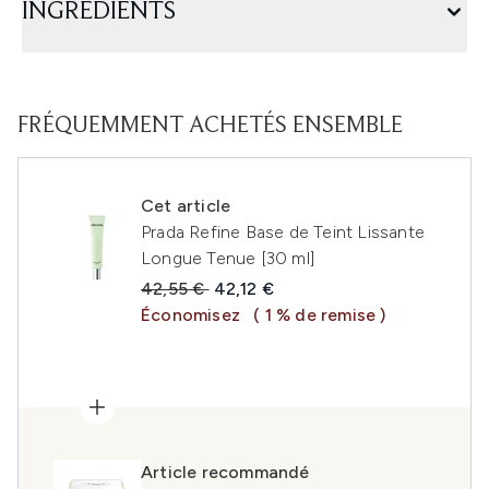
INGRÉDIENTS
FRÉQUEMMENT ACHETÉS ENSEMBLE
Cet article
Prada Refine Base de Teint Lissante
Longue Tenue [30 ml]
Prix de vente :
Prix ​​actuel :
42,55 €
42,12 €
Économisez
( 1 % de remise )
Article recommandé