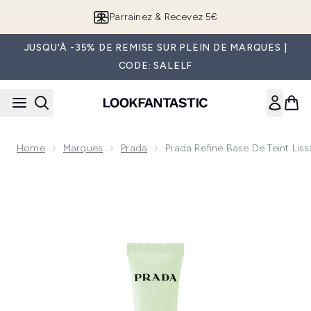
Passer au contenu principal
Parrainez & Recevez 5€
JUSQU'À -35% DE REMISE SUR PLEIN DE MARQUES |
CODE: SALELF
Home
Marques
Prada
Prada Refine Base De Teint Lis
Now showing image 1 Prada Refine Base de Teint Lissante Lo