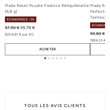
Prada Reset Poudre Fixatrice Rééquilibrante
Prada Rev
[6,8 g]
Perfecteur
Teintes)
ÉCONOMISEZ -3%
ÉCONOMISE
Prix de vente :
Prix ​​actuel :
57,50 €
55,79 €
Prix de ven
Pr
59,80 €
5
8204,41 € par KG
1694,33 € p
ACHETER
Showing slide 1
TOUS LES AVIS CLIENTS