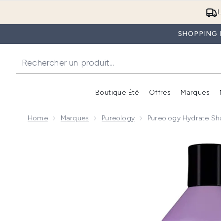
L
SHOPPING D
Boutique Été
Offres
Marques
Home
Marques
Pureology
Pureology Hydrate 
Now showing image 1 Pureology Hydrate Shampoo 1