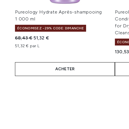
Pureology Hydrate Après-shampooing
Pureo
1 000 ml
Condi
for Dr
ÉCONOMISEZ -29% CODE: DIMANCHE
Clean
Prix de vente :
Prix ​​actuel :
68,43 €
51,32 €
ÉCONO
51,32 € par L
130,53
ACHETER
Showing slide 1