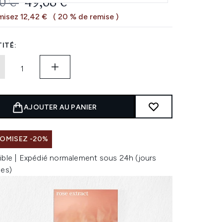
 DE VENTE :
PRIX ​​ACTUEL :
0 €
49,68 €
isez 12,42 €
( 20 % de remise )
ITÉ:
AJOUTER AU PANIER
OMISEZ -20%
ible | Expédié normalement sous 24h (jours
les)