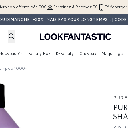
Passer au contenu principal
ivraison offerte dès 60€
Parrainez & Recevez 5€
Télécharger 
U DIMANCHE : -30%, MAIS PAS POUR LONGTEMPS... | COD
Nouveautés
Beauty Box
K-Beauty
Cheveux
Maquillage
Accédez au sous-menu (Boutique Été )
Accédez au sous-menu (Offres)
Accédez au sous-menu (Marques)
Accédez au sous-menu (Nouveautés)
Accédez au sous-menu (Beauty Box)
Accé
Shampoo 1000ml
000ml
PUR
PUR
SHA