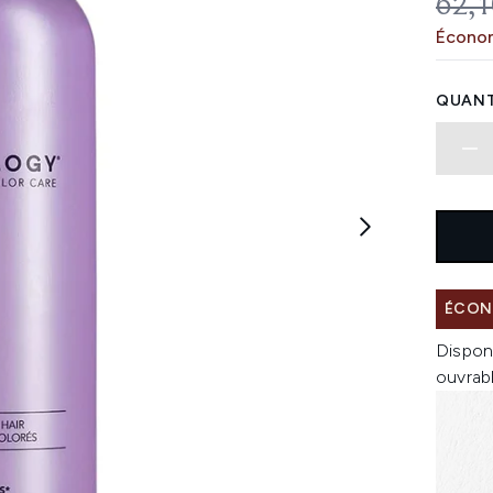
PRIX
62,1
Économ
QUANT
ÉCON
Dispon
ouvrab