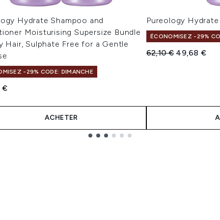
logy Hydrate Shampoo and
Pureology Hydrat
tioner Moisturising Supersize Bundle
ÉCONOMISEZ -29% CO
y Hair, Sulphate Free for a Gentle
Prix de vente :
Prix ​​actuel :
62,10 €
49,68 €
se
MISEZ -29% CODE: DIMANCHE
 €
ACHETER
A