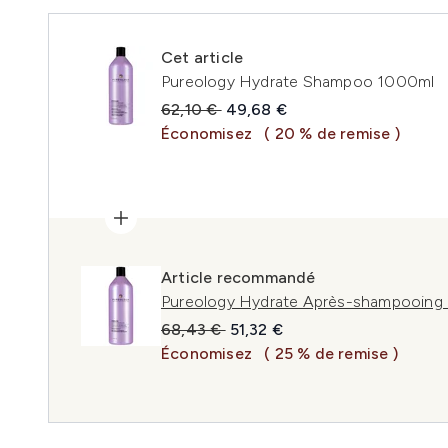
Cet article
Pureology Hydrate Shampoo 1000ml
Prix de vente :
Prix ​​actuel :
62,10 €
49,68 €
Économisez
( 20 % de remise )
Article recommandé
Pureology Hydrate Après-shampooing 
Prix de vente :
Prix ​​actuel :
68,43 €
51,32 €
Économisez
( 25 % de remise )