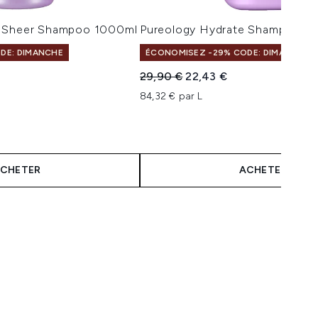
e Sheer Shampoo 1000ml
Pureology Hydrate Shampooing
DE: DIMANCHE
ÉCONOMISEZ -29% CODE: DIMANCHE
Prix de vente :
Prix ​​actuel :
29,90 €
22,43 €
84,32 € par L
CHETER
ACHETER