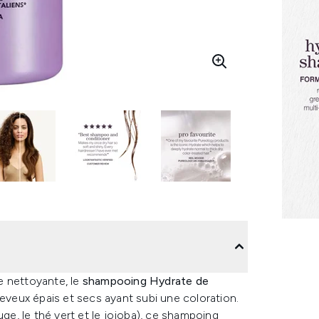
 nettoyante, le
shampooing Hydrate de
heveux épais et secs ayant subi une coloration.
uge, le thé vert et le jojoba), ce shampoing