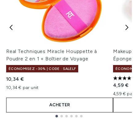
Real Techniques Miracle Houppette à
Makeup Re
Poudre 2 en 1 + Boîtier de Voyage
Éponge à 
ÉCONOMISEZ -30% | CODE : SALELF
ÉCONOMISEZ
10,34 €
4 étoiles 
4,59 €
10,34 € par unit
4,59 € par u
ACHETER
Showing slide 1