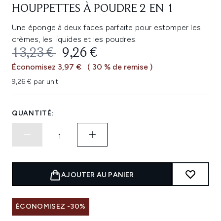
HOUPPETTES À POUDRE 2 EN 1
Une éponge à deux faces parfaite pour estomper les
crèmes, les liquides et les poudres.
PRIX DE VENTE :
PRIX ​​ACTUEL :
13,23 €
9,26 €
Économisez 3,97 €
( 30 % de remise )
9,26 € par unit
QUANTITÉ:
AJOUTER AU PANIER
ÉCONOMISEZ -30%