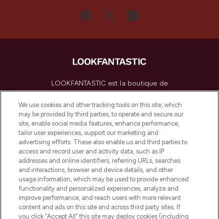
LOOKFANTASTIC est la boutique de
beauté incontournable en Europe,
proposant les meilleurs produits de soins
We use cookies and other tracking tools on this site, which
de la peau, des cheveux et de maquillage
may be provided by third parties, to operate and secure our
de plus de 200 marques prestigieuses.
site, enable social media features, enhance performance,
Faites vos achats en ligne ou via
tailor user experiences, support our marketing and
l’application, avec la livraison offerte dès
advertising efforts. These also enable us and third parties to
access and record user and activity data, such as IP
55€ d'achat.
addresses and online identifiers, referring URLs, searches
and interactions, browser and device details, and other
Consentement aux cookies
usage information, which may be used to provide enhanced
Do Not Sell or Share My Personal
functionality and personalized experiences, analyze and
Information
improve performance, and reach users with more relevant
content and ads on this site and across third party sites. If
you click “Accept All” this site may deploy cookies (including