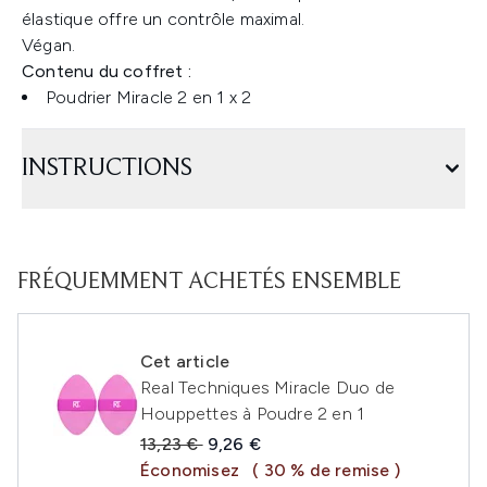
élastique offre un contrôle maximal.
Végan.
Contenu du coffret :
Poudrier Miracle 2 en 1 x 2
INSTRUCTIONS
FRÉQUEMMENT ACHETÉS ENSEMBLE
Cet article
Real Techniques Miracle Duo de
Houppettes à Poudre 2 en 1
Prix de vente :
Prix ​​actuel :
13,23 €
9,26 €
Économisez
( 30 % de remise )