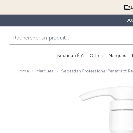
L
JU
Boutique Été
Offres
Marques
Home
Marques
Sebastian Professional Penetraitt
Now showing image 1 Sebastian Professional Penetra