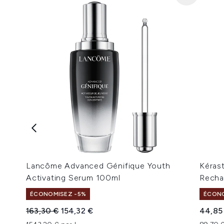
Lancôme Advanced Génifique Youth
Kérast
Activating Serum 100ml
Recha
ÉCONOMISEZ -5%
ÉCONO
Prix de vente :
Prix ​​actuel :
163,30 €
154,32 €
44,85