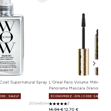
oat Supernatural Spray
L'Oreal Paris Volume Million La
Panorama Mascara (Various Sha
DE : SALELF
ÉCONOMISEZ -20% | CODE: SALELF
200ml
50ml
2
maximum de 5
5 étoiles sur un maximum de 5
Prix de vente :
Prix ​​actuel :
14,94 €
12,70 €