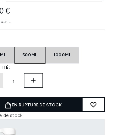
0 €
 par L
0ML
500ML
1000ML
ITÉ:
EN RUPTURE DE STOCK
e de stock