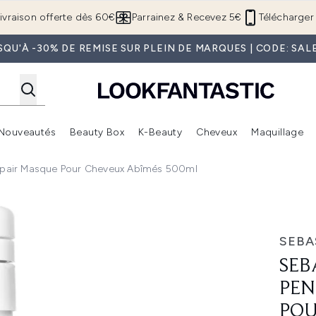
Passer au contenu principal
ivraison offerte dès 60€
Parrainez & Recevez 5€
Télécharger 
SQU'À -30% DE REMISE SUR PLEIN DE MARQUES | CODE: SAL
Nouveautés
Beauty Box
K-Beauty
Cheveux
Maquillage
Accédez au sous-menu (Boutique Été )
Accédez au sous-menu (Offres)
Accédez au sous-menu (Marques)
Accédez au sous-menu (Nouveautés)
Accédez au sous-menu (Beauty Box)
Accé
 Repair Masque Pour Cheveux Abîmés 500ml
itt Repair Masque pour cheveux abîmés 500ml
SEBA
SEB
PEN
POU