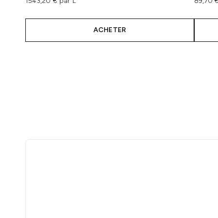
1543,20 € par L
89,70 €
ACHETER
Showing slide 1