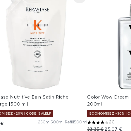
ase Nutritive Bain Satin Riche
Color Wow Dream C
rge [500 ml]
200ml
MISEZ -20% | CODE: SALELF
ÉCONOMISEZ -30% | CO
250ml
500ml Refill
500ml
20
 €
4.15 étoiles sur un 
Prix de vente :
Prix ​​actuel :
33,35 €
25,07 €