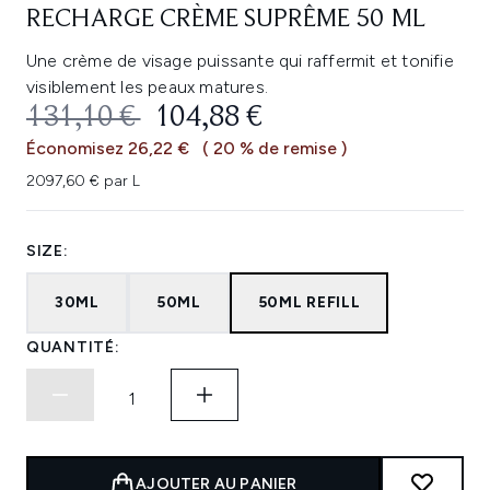
RECHARGE CRÈME SUPRÊME 50 ML
Une crème de visage puissante qui raffermit et tonifie
visiblement les peaux matures.
PRIX DE VENTE :
PRIX ​​ACTUEL :
131,10 €
104,88 €
Économisez 26,22 €
( 20 % de remise )
2097,60 € par L
SIZE:
30ML
50ML
50ML REFILL
QUANTITÉ:
AJOUTER AU PANIER