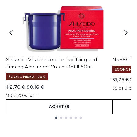
Shiseido Vital Perfection Uplifting and
NuFACE Io
Firming Advanced Cream Refill 50ml
ÉCONOMISEZ
ÉCONOMISEZ -20%
Prix de ven
Pri
51,75 €
38
Prix de vente :
Prix ​​actuel :
112,70 €
90,16 €
38,81 € par 
1803,20 € par l
ACHETER
Showing slide 1