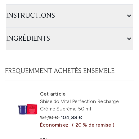
INSTRUCTIONS
INGRÉDIENTS
FRÉQUEMMENT ACHETÉS ENSEMBLE
Cet article
Shiseido Vital Perfection Recharge
Crème Suprême 50 ml
Prix de vente :
Prix ​​actuel :
131,10 €
104,88 €
Économisez
( 20 % de remise )