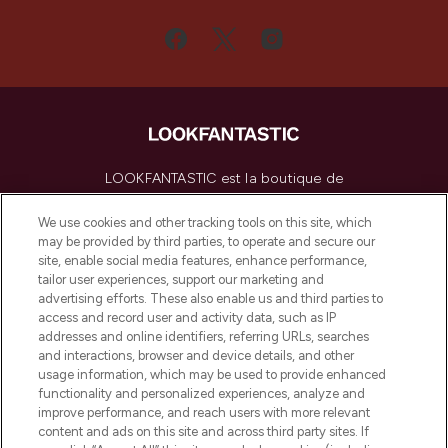
LOOKFANTASTIC est la boutique de
beauté incontournable en Europe,
proposant les meilleurs produits de soins
We use cookies and other tracking tools on this site, which
de la peau, des cheveux et de maquillage
may be provided by third parties, to operate and secure our
de plus de 200 marques prestigieuses.
site, enable social media features, enhance performance,
Faites vos achats en ligne ou via
tailor user experiences, support our marketing and
l’application, avec la livraison offerte dès
advertising efforts. These also enable us and third parties to
access and record user and activity data, such as IP
55€ d'achat.
addresses and online identifiers, referring URLs, searches
and interactions, browser and device details, and other
Consentement aux cookies
usage information, which may be used to provide enhanced
Do Not Sell or Share My Personal
functionality and personalized experiences, analyze and
Information
improve performance, and reach users with more relevant
content and ads on this site and across third party sites. If