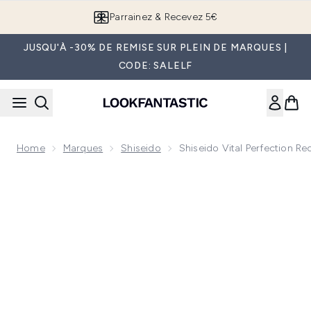
Passer au contenu principal
Parrainez & Recevez 5€
JUSQU'À -30% DE REMISE SUR PLEIN DE MARQUES |
CODE: SALELF
Home
Marques
Shiseido
Shiseido Vital Perfection 
Now showing image 1 Shiseido Vital Perfection Recharge C