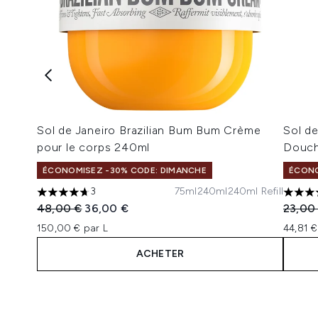
Sol de Janeiro Brazilian Bum Bum Crème
Sol de
pour le corps 240ml
Douch
ÉCONOMISEZ -30% CODE: DIMANCHE
ÉCONO
3
75ml
240ml
240ml Refill
4.67 étoiles sur un maximum de 5
4 étoi
Prix de vente :
Prix ​​actuel :
Prix de
48,00 €
36,00 €
23,00
150,00 € par L
44,81 €
ACHETER
Showing slide 1