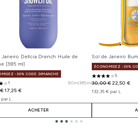
 Janeiro Delícia Drench Huile de
Sol de Janeiro Bum
e [385 ml]
ÉCONOMISEZ -30% CO
MISEZ -30% CODE: DIMANCHE
5
4 étoiles sur un ma
Prix de vente :
Prix ​​actuel 
30,00 €
22,50 €
1
90ml
385ml
les sur un maximum de 5
 vente :
Prix ​​actuel :
 €
17,25 €
132,35 € par L
 par L
ACHETER
A