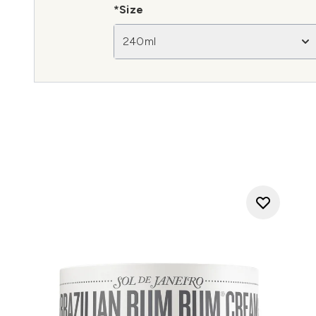
*Size
240ml