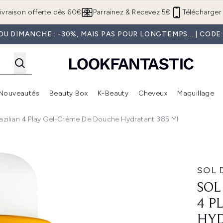
Passer au contenu principal
ivraison offerte dès 60€
Parrainez & Recevez 5€
Télécharger 
U DIMANCHE : -30%, MAIS PAS POUR LONGTEMPS... | COD
Nouveautés
Beauty Box
K-Beauty
Cheveux
Maquillage
Accédez au sous-menu (Boutique Été )
Accédez au sous-menu (Offres)
Accédez au sous-menu (Marques)
Accédez au sous-menu (Nouveautés)
Accédez au sous-menu (Beauty Box)
Accé
razilian 4 Play Gel-Crème De Douche Hydratant 385 Ml
 Gel-Crème de Douche Hydratant 385 ml
SOL 
SOL
4 P
HYD