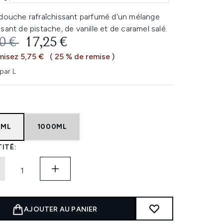
 douche rafraîchissant parfumé d'un mélange
sant de pistache, de vanille et de caramel salé.
 DE VENTE :
PRIX ​​ACTUEL :
0 €
17,25 €
isez 5,75 €
( 25 % de remise )
par L
5ML
1000ML
ITÉ:
AJOUTER AU PANIER