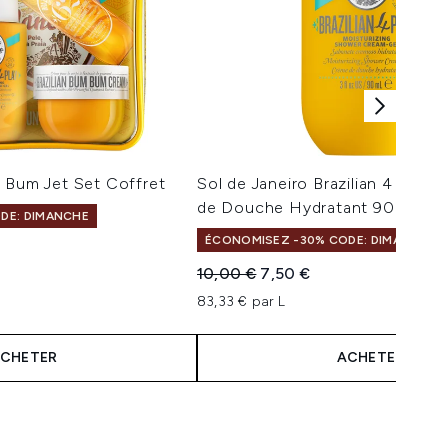
 Bum Jet Set Coffret
Sol de Janeiro Brazilian 4 Play
de Douche Hydratant 90 ml
DE: DIMANCHE
ÉCONOMISEZ -30% CODE: DIMANCHE
ximum de 5
:
Prix de vente :
Prix ​​actuel :
10,00 €
7,50 €
83,33 € par L
CHETER
ACHETER