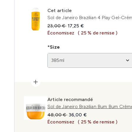
Cet article
Sol de Janeiro Brazilian 4 Play Gel-C
Prix de vente :
Prix ​​actuel :
23,00 €
17,25 €
Économisez
( 25 % de remise )
*Size
385ml
Article recommandé
Sol de Janeiro Brazilian Bum Bum Crèm
Prix de vente :
Prix ​​actuel :
48,00 €
36,00 €
Économisez
( 25 % de remise )