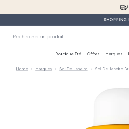
L
SHOPPING D
Boutique Été
Offres
Marques
Home
Marques
Sol De Janeiro
Sol De Janeiro B
Now showing image 1 Sol de Janeiro Brazilian 4 Play