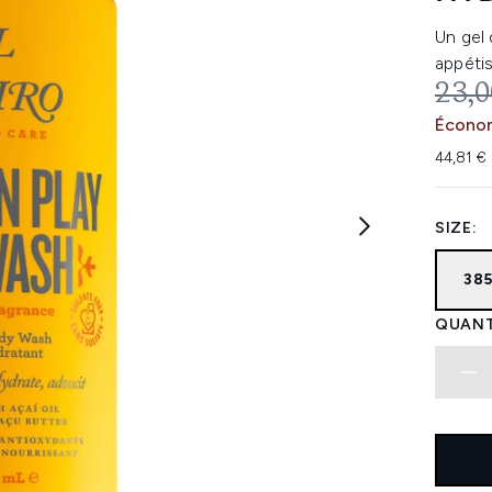
Un gel
appétis
PRIX
23,0
Économ
44,81 € 
SIZE:
38
QUANT