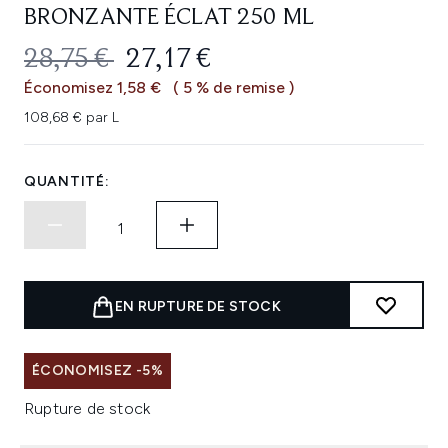
BRONZANTE ÉCLAT 250 ML
PRIX DE VENTE :
PRIX ​​ACTUEL :
28,75 €
27,17 €
Économisez 1,58 €
( 5 % de remise )
108,68 € par L
QUANTITÉ:
EN RUPTURE DE STOCK
ÉCONOMISEZ -5%
Rupture de stock