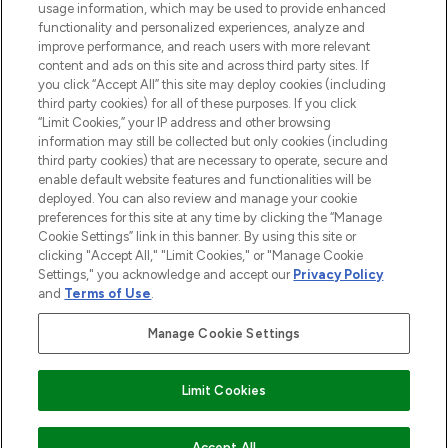
usage information, which may be used to provide enhanced
Do Not Sell or Share My Personal
functionality and personalized experiences, analyze and
Information
improve performance, and reach users with more relevant
content and ads on this site and across third party sites. If
you click “Accept All” this site may deploy cookies (including
AIDE ET INFORMATIONS
third party cookies) for all of these purposes. If you click
“Limit Cookies,” your IP address and other browsing
information may still be collected but only cookies (including
INFORMATIONS GÉNÉRALES
third party cookies) that are necessary to operate, secure and
enable default website features and functionalities will be
deployed. You can also review and manage your cookie
À PROPOS DE LOOKFANTASTIC
preferences for this site at any time by clicking the “Manage
Cookie Settings” link in this banner. By using this site or
clicking "Accept All," "Limit Cookies," or "Manage Cookie
Settings," you acknowledge and accept our
Privacy Policy
and
Terms of Use
.
Payer en toute sécurité avec
Manage Cookie Settings
Limit Cookies
2026 THG Beauty Europe GmbH Maximilianstrasse 54 80538 Munich
Accept All