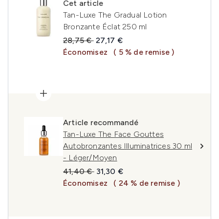
Cet article
Tan-Luxe The Gradual Lotion
Bronzante Éclat 250 ml
Prix de vente :
Prix ​​actuel :
28,75 €
27,17 €
Économisez
( 5 % de remise )
Article recommandé
Tan-Luxe The Face Gouttes
Autobronzantes Illuminatrices 30 ml
- Léger/Moyen
Prix de vente :
Prix ​​actuel :
41,40 €
31,30 €
Économisez
( 24 % de remise )