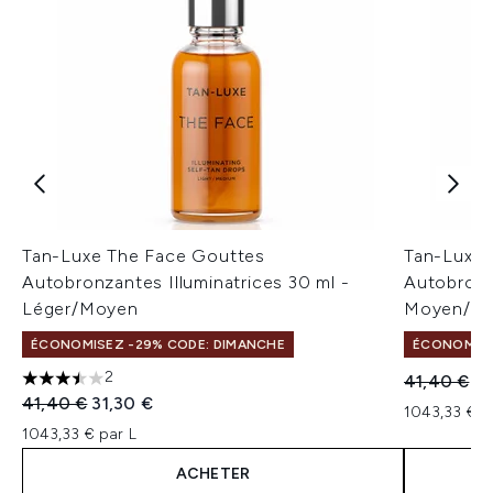
Tan-Luxe The Face Gouttes
Tan-Luxe 
Autobronzantes Illuminatrices 30 ml -
Autobronza
Léger/Moyen
Moyen/Fo
ÉCONOMISEZ -29% CODE: DIMANCHE
ÉCONOMISE
2
Prix de ven
Pri
41,40 €
31
3.5 étoiles sur un maximum de 5
Prix de vente :
Prix ​​actuel :
41,40 €
31,30 €
1043,33 € p
1043,33 € par L
ACHETER