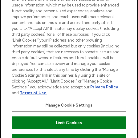
Consentement aux cookies
usage information, which may be used to provide enhanced
Do Not Sell or Share My Personal
functionality and personalized experiences, analyze and
Information
improve performance, and reach users with more relevant
content and ads on this site and across third party sites. If
you click “Accept All” this site may deploy cookies (including
AIDE ET INFORMATIONS
third party cookies) for all of these purposes. If you click
“Limit Cookies,” your IP address and other browsing
information may still be collected but only cookies (including
INFORMATIONS GÉNÉRALES
third party cookies) that are necessary to operate, secure and
enable default website features and functionalities will be
deployed. You can also review and manage your cookie
À PROPOS DE LOOKFANTASTIC
preferences for this site at any time by clicking the “Manage
Cookie Settings” link in this banner. By using this site or
clicking "Accept All," "Limit Cookies," or "Manage Cookie
Settings," you acknowledge and accept our
Privacy Policy
and
Terms of Use
.
Payer en toute sécurité avec
Manage Cookie Settings
Limit Cookies