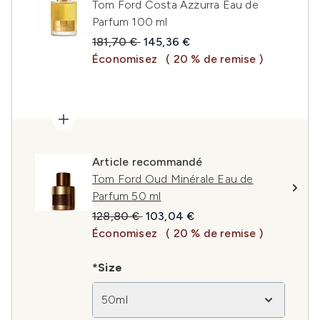
Tom Ford Costa Azzurra Eau de
Parfum 100 ml
Prix de vente :
Prix ​​actuel :
181,70 €
145,36 €
Économisez
( 20 % de remise )
Article recommandé
Tom Ford Oud Minérale Eau de
Parfum 50 ml
Prix de vente :
Prix ​​actuel :
128,80 €
103,04 €
Économisez
( 20 % de remise )
*Size
50ml