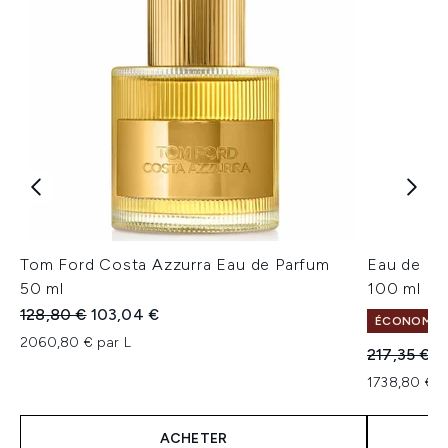
Tom Ford Costa Azzurra Eau de Parfum
Eau de Pa
50 ml
100 ml
Prix de vente :
Prix ​​actuel :
128,80 €
103,04 €
ÉCONOMISE
2060,80 € par L
Prix de ven
Pr
217,35 €
1
1738,80 € p
ACHETER