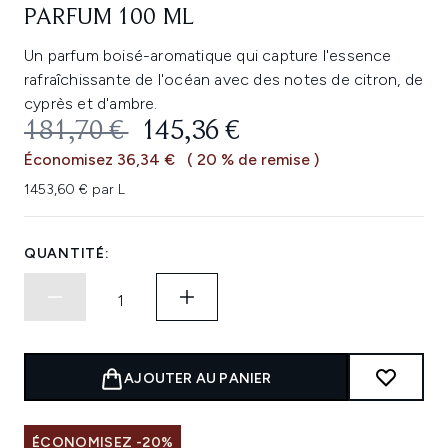
PARFUM 100 ML
Un parfum boisé-aromatique qui capture l'essence
rafraîchissante de l'océan avec des notes de citron, de
cyprès et d'ambre.
PRIX DE VENTE :
PRIX ​​ACTUEL :
181,70 €
145,36 €
Économisez 36,34 €
( 20 % de remise )
1453,60 € par L
QUANTITÉ:
AJOUTER AU PANIER
ÉCONOMISEZ -20%