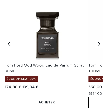
Tom Ford Oud Wood Eau de Parfum Spray
Tom Ford 
30ml
100ml
ÉCONOMISEZ -20%
ÉCONOMISE
Prix de vente :
Prix ​​actuel :
Prix de ven
P
174,80 €
139,84 €
368,00 €
2944,00 € p
ACHETER