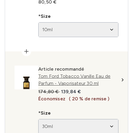
80,50 €
*Size
10ml
Article recommandé
Tom Ford Tobacco Vanille Eau de
Parfum - Vaporisateur 30 ml
Prix de vente :
Prix ​​actuel :
174,80 €
139,84 €
Économisez
( 20 % de remise )
*Size
30ml