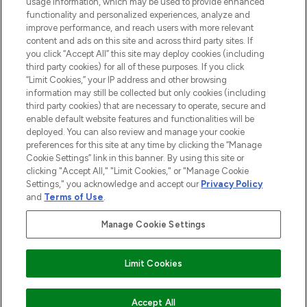
usage information, which may be used to provide enhanced
Do Not Sell or Share My Personal
functionality and personalized experiences, analyze and
Information
improve performance, and reach users with more relevant
content and ads on this site and across third party sites. If
you click “Accept All” this site may deploy cookies (including
AIDE ET INFORMATIONS
third party cookies) for all of these purposes. If you click
“Limit Cookies,” your IP address and other browsing
information may still be collected but only cookies (including
INFORMATIONS GÉNÉRALES
third party cookies) that are necessary to operate, secure and
enable default website features and functionalities will be
deployed. You can also review and manage your cookie
À PROPOS DE LOOKFANTASTIC
preferences for this site at any time by clicking the “Manage
Cookie Settings” link in this banner. By using this site or
clicking "Accept All," "Limit Cookies," or "Manage Cookie
Settings," you acknowledge and accept our
Privacy Policy
and
Terms of Use
.
Payer en toute sécurité avec
Manage Cookie Settings
Limit Cookies
2026 THG Beauty Europe GmbH Maximilianstrasse 54 80538 Munich
AJOUTER AU PANIER
Accept All