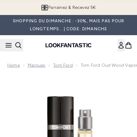
Passer au contenu principal
Parrainez & Recevez 5€
SHOPPING DU DIMANCHE : -30%, MAIS PAS POUR
LONGTEMPS... | CODE: DIMANCHE
Home
Marques
Tom Ford
Tom Ford Oud Wood Vapori
Now showing image 1 Tom Ford Oud Wood Vaporisateur de S