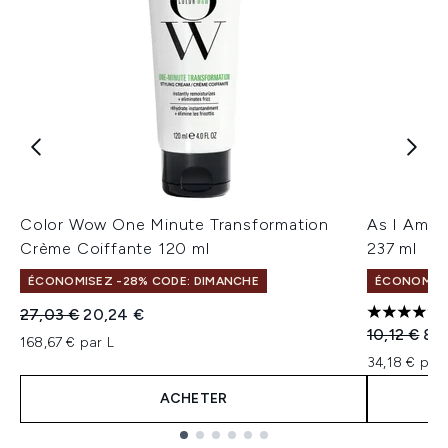
Color Wow One Minute Transformation
As I Am A
Crème Coiffante 120 ml
237 ml
ÉCONOMISEZ -28% CODE: DIMANCHE
ÉCONOMISE
Prix de vente :
Prix ​​actuel :
27,03 €
20,24 €
4.25 étoil
Prix de ven
Prix
10,12 €
8,1
168,67 € par L
34,18 € par 
ACHETER