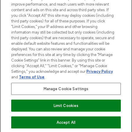
Information
improve performance, and reach users with more relevant
content and ads on this site and across third party sites. If
you click “Accept All” this site may deploy cookies (including
AIDE ET INFORMATIONS
third party cookies) for all of these purposes. If you click
“Limit Cookies,” your IP address and other browsing
information may still be collected but only cookies (including
INFORMATIONS GÉNÉRALES
third party cookies) that are necessary to operate, secure and
enable default website features and functionalities will be
deployed. You can also review and manage your cookie
À PROPOS DE LOOKFANTASTIC
preferences for this site at any time by clicking the “Manage
Cookie Settings” link in this banner. By using this site or
clicking "Accept All," "Limit Cookies," or "Manage Cookie
Settings," you acknowledge and accept our
Privacy Policy
and
Terms of Use
.
Payer en toute sécurité avec
Manage Cookie Settings
Limit Cookies
2026 THG Beauty Europe GmbH Maximilianstrasse 54 80538 Munich
EN RUPTURE DE STOCK
Accept All