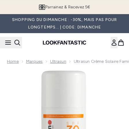
Passer au contenu principal
Parrainez & Recevez 5€
SHOPPING DU DIMANCHE : -30%, MAIS PAS POUR
LONGTEMPS... | CODE: DIMANCHE
Home
Marques
Ultrasun
Ultrasun Crème Solaire Fami
Now showing image 1 Ultrasun Crème solaire Family SPF 30 (