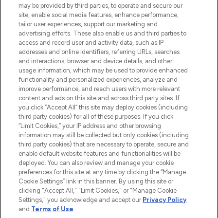
de la peau, des cheveux et de maquillage
may be provided by third parties, to operate and secure our
de plus de 200 marques prestigieuses.
site, enable social media features, enhance performance,
Faites vos achats en ligne ou via
tailor user experiences, support our marketing and
l’application, avec la livraison offerte dès
advertising efforts. These also enable us and third parties to
access and record user and activity data, such as IP
55€ d'achat.
addresses and online identifiers, referring URLs, searches
and interactions, browser and device details, and other
Consentement aux cookies
usage information, which may be used to provide enhanced
Do Not Sell or Share My Personal
functionality and personalized experiences, analyze and
Information
improve performance, and reach users with more relevant
content and ads on this site and across third party sites. If
you click “Accept All” this site may deploy cookies (including
AIDE ET INFORMATIONS
third party cookies) for all of these purposes. If you click
“Limit Cookies,” your IP address and other browsing
information may still be collected but only cookies (including
INFORMATIONS GÉNÉRALES
third party cookies) that are necessary to operate, secure and
enable default website features and functionalities will be
deployed. You can also review and manage your cookie
À PROPOS DE LOOKFANTASTIC
preferences for this site at any time by clicking the “Manage
Cookie Settings” link in this banner. By using this site or
clicking "Accept All," "Limit Cookies," or "Manage Cookie
Settings," you acknowledge and accept our
Privacy Policy
and
Terms of Use
.