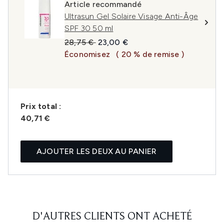
Article recommandé
Ultrasun Gel Solaire Visage Anti-Âge
SPF 30 50 ml
Prix de vente :
Prix ​​actuel :
28,75 €
23,00 €
Économisez
( 20 % de remise )
Prix ​​total :
40,71 €
AJOUTER LES DEUX AU PANIER
D'AUTRES CLIENTS ONT ACHETÉ