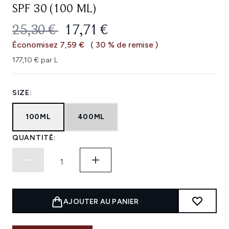
SPF 30 (100 ML)
PRIX DE VENTE :
PRIX ​​ACTUEL :
25,30 €
17,71 €
Économisez 7,59 €
( 30 % de remise )
177,10 € par L
SIZE:
100ML
400ML
QUANTITÉ:
AJOUTER AU PANIER