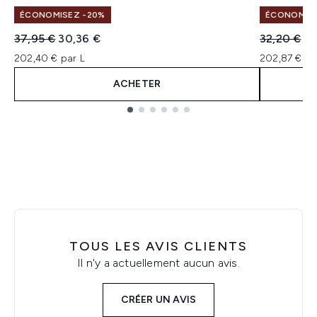
ÉCONOMISEZ -20%
ÉCONOMISE
Prix de vente :
Prix ​​actuel :
Prix de ven
Pri
37,95 €
30,36 €
32,20 €
30
202,40 € par L
202,87 € pa
ACHETER
Showing slide 1
TOUS LES AVIS CLIENTS
Il n'y a actuellement aucun avis.
CRÉER UN AVIS