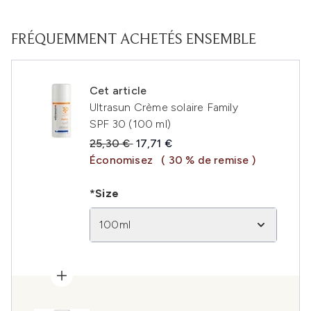
FRÉQUEMMENT ACHETÉS ENSEMBLE
Cet article
Ultrasun Crème solaire Family
SPF 30 (100 ml)
Prix de vente :
Prix ​​actuel :
25,30 €
17,71 €
Économisez
( 30 % de remise )
*Size
100ml