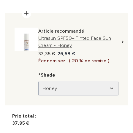
Article recommandé
Ultrasun SPF50+ Tinted Face Sun
Cream - Honey
Prix de vente :
Prix ​​actuel :
33,35 €
26,68 €
Économisez
( 20 % de remise )
*Shade
Honey
Prix ​​total :
37,95 €