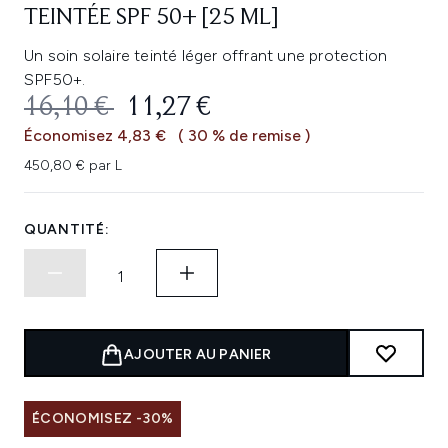
TEINTÉE SPF 50+ [25 ML]
Un soin solaire teinté léger offrant une protection
SPF50+.
PRIX DE VENTE :
PRIX ​​ACTUEL :
16,10 €
11,27 €
Économisez 4,83 €
( 30 % de remise )
450,80 € par L
QUANTITÉ:
AJOUTER AU PANIER
ÉCONOMISEZ -30%