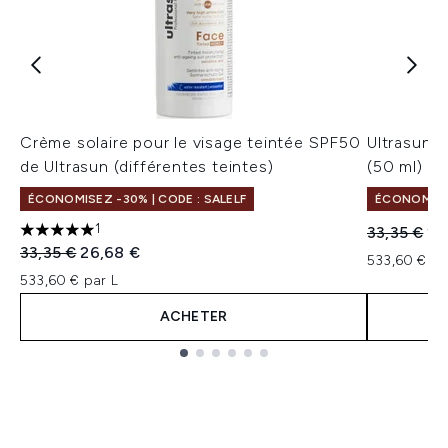
Crème solaire pour le visage teintée SPF50
Ultrasun 
de Ultrasun (différentes teintes)
(50 ml)
ÉCONOMISEZ -30% | CODE : SALELF
ÉCONOMISEZ
1
Prix de ven
Pri
33,35 €
26
5 étoiles sur un maximum de 5
Prix de vente :
Prix ​​actuel :
33,35 €
26,68 €
533,60 € pa
533,60 € par L
ACHETER
Showing slide 1