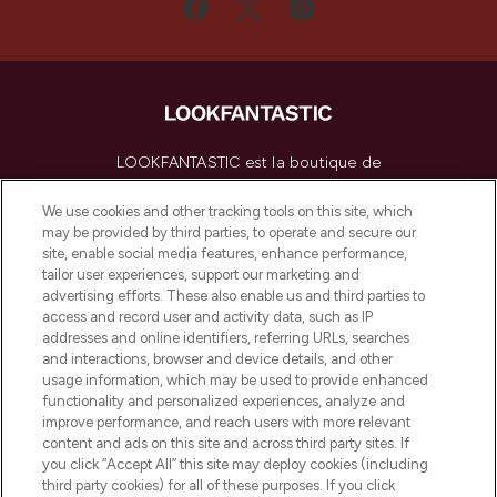
LOOKFANTASTIC est la boutique de
beauté incontournable en Europe,
proposant les meilleurs produits de soins
We use cookies and other tracking tools on this site, which
de la peau, des cheveux et de maquillage
may be provided by third parties, to operate and secure our
de plus de 200 marques prestigieuses.
site, enable social media features, enhance performance,
Faites vos achats en ligne ou via
tailor user experiences, support our marketing and
l’application, avec la livraison offerte dès
advertising efforts. These also enable us and third parties to
access and record user and activity data, such as IP
55€ d'achat.
addresses and online identifiers, referring URLs, searches
and interactions, browser and device details, and other
Consentement aux cookies
usage information, which may be used to provide enhanced
Do Not Sell or Share My Personal
functionality and personalized experiences, analyze and
Information
improve performance, and reach users with more relevant
content and ads on this site and across third party sites. If
you click “Accept All” this site may deploy cookies (including
AIDE ET INFORMATIONS
third party cookies) for all of these purposes. If you click