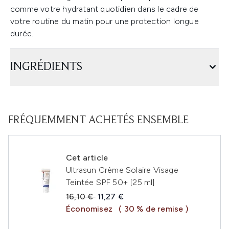
comme votre hydratant quotidien dans le cadre de
votre routine du matin pour une protection longue
durée.
INGRÉDIENTS
FRÉQUEMMENT ACHETÉS ENSEMBLE
Cet article
Ultrasun Crème Solaire Visage
Teintée SPF 50+ [25 ml]
Prix de vente :
Prix ​​actuel :
16,10 €
11,27 €
Économisez
( 30 % de remise )