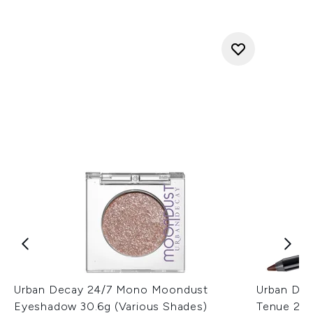
Urban Decay 24/7 Mono Moondust
Urban Dec
Eyeshadow 30.6g (Various Shades)
Tenue 24/7