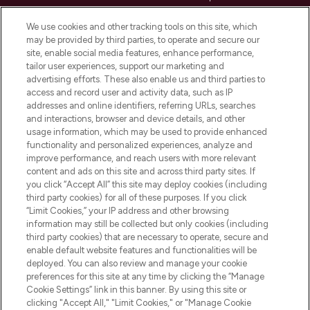
beauté incontournable en Europe,
proposant les meilleurs produits de soins
We use cookies and other tracking tools on this site, which
de la peau, des cheveux et de maquillage
may be provided by third parties, to operate and secure our
de plus de 200 marques prestigieuses.
site, enable social media features, enhance performance,
Faites vos achats en ligne ou via
tailor user experiences, support our marketing and
l’application, avec la livraison offerte dès
advertising efforts. These also enable us and third parties to
access and record user and activity data, such as IP
55€ d'achat.
addresses and online identifiers, referring URLs, searches
and interactions, browser and device details, and other
Consentement aux cookies
usage information, which may be used to provide enhanced
Do Not Sell or Share My Personal
functionality and personalized experiences, analyze and
Information
improve performance, and reach users with more relevant
content and ads on this site and across third party sites. If
you click “Accept All” this site may deploy cookies (including
AIDE ET INFORMATIONS
third party cookies) for all of these purposes. If you click
“Limit Cookies,” your IP address and other browsing
information may still be collected but only cookies (including
INFORMATIONS GÉNÉRALES
third party cookies) that are necessary to operate, secure and
enable default website features and functionalities will be
deployed. You can also review and manage your cookie
À PROPOS DE LOOKFANTASTIC
preferences for this site at any time by clicking the “Manage
Cookie Settings” link in this banner. By using this site or
clicking "Accept All," "Limit Cookies," or "Manage Cookie