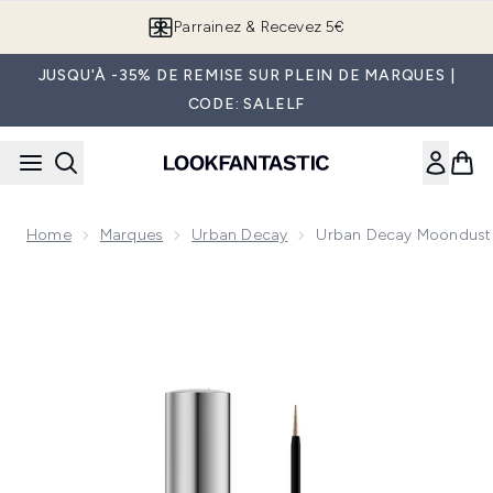
Passer au contenu principal
Parrainez & Recevez 5€
JUSQU'À -35% DE REMISE SUR PLEIN DE MARQUES |
CODE: SALELF
Home
Marques
Urban Decay
Urban Decay Moondust Ey
Now showing image 1 Urban Decay Moondust Eyeliner [1 ml] (