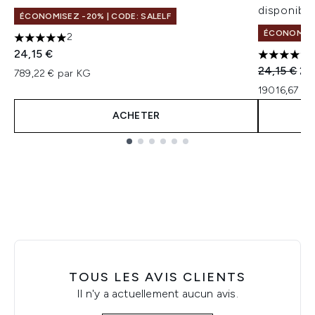
disponible
ÉCONOMISEZ -20% | CODE: SALELF
ÉCONOMISEZ
2
5 étoiles sur un maximum de 5
24,15 €
5 étoiles 
Prix de ven
Pri
24,15 €
22
789,22 € par KG
19016,67 € 
ACHETER
Showing slide 1
TOUS LES AVIS CLIENTS
Il n'y a actuellement aucun avis.