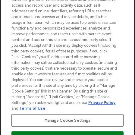
access and record user and activity data, such as IP
55€ d'achat.
addresses and online identifiers, referring URLs, searches
and interactions, browser and device details, and other
Consentement aux cookies
usage information, which may be used to provide enhanced
Do Not Sell or Share My Personal
functionality and personalized experiences, analyze and
Information
improve performance, and reach users with more relevant
content and ads on this site and across third party sites. If
you click “Accept All” this site may deploy cookies (including
AIDE ET INFORMATIONS
third party cookies) for all of these purposes. If you click
“Limit Cookies,” your IP address and other browsing
information may still be collected but only cookies (including
INFORMATIONS GÉNÉRALES
third party cookies) that are necessary to operate, secure and
enable default website features and functionalities will be
deployed. You can also review and manage your cookie
À PROPOS DE LOOKFANTASTIC
preferences for this site at any time by clicking the “Manage
Cookie Settings” link in this banner. By using this site or
clicking "Accept All," "Limit Cookies," or "Manage Cookie
Settings," you acknowledge and accept our
Privacy Policy
and
Terms of Use
.
Payer en toute sécurité avec
Manage Cookie Settings