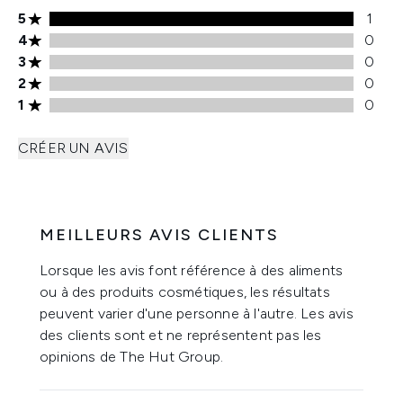
Note de 5 étoiles 1 avis
5
1
Note de 4 étoiles 0 avis
4
0
Note de 3 étoiles 0 avis
3
0
Note de 2 étoiles 0 avis
2
0
Note de 1 étoiles 0 avis
1
0
CRÉER UN AVIS
MEILLEURS AVIS CLIENTS
Lorsque les avis font référence à des aliments
ou à des produits cosmétiques, les résultats
peuvent varier d'une personne à l'autre. Les avis
des clients sont et ne représentent pas les
opinions de The Hut Group.