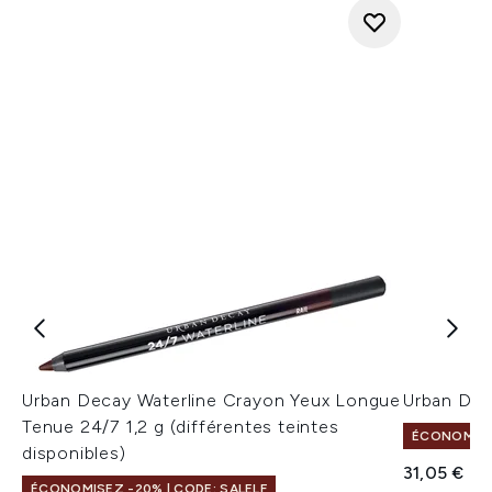
Urban Decay Waterline Crayon Yeux Longue
Urban Dec
Tenue 24/7 1,2 g (différentes teintes
ÉCONOMISEZ
disponibles)
31,05 €
ÉCONOMISEZ -20% | CODE: SALELF