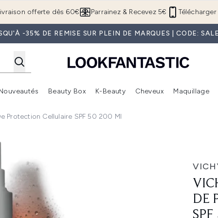
Passer au contenu principal
ivraison offerte dès 60€
Parrainez & Recevez 5€
Télécharger 
SQU'À -35% DE REMISE SUR PLEIN DE MARQUES | CODE: SAL
Nouveautés
Beauty Box
K-Beauty
Cheveux
Maquillage
Accédez au sous-menu (Boutique Été )
Accédez au sous-menu (Offres)
Accédez au sous-menu (Marques)
Accédez au sous-menu (Nouveautés)
Accédez au sous-menu (Beauty Box)
Accé
De Protection Cellulaire SPF 50 200 Ml
tection Cellulaire SPF 50 200 ml
VICH
VIC
DE 
SPF