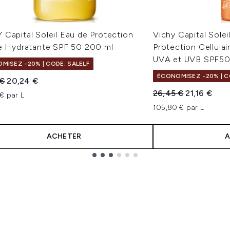
Capital Soleil Eau de Protection
Vichy Capital Soleil
re Hydratante SPF 50 200 ml
Protection Cellula
UVA et UVB SPF50
MISEZ -20% | CODE: SALELF
ÉCONOMISEZ -20% | C
 vente :
Prix ​​actuel :
 €
20,24 €
Prix de vente :
Prix ​​actuel 
26,45 €
21,16 €
€ par L
105,80 € par L
ACHETER
A