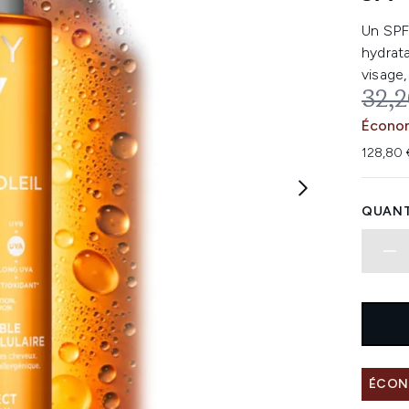
Un SPF 
hydrata
visage,
PRIX
32,2
Écono
128,80 
QUANT
ÉCONO