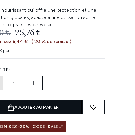
nourrissant qui offre une protection et une
tion globales, adapté à une utilisation sur le
 le corps et les cheveux.
 DE VENTE :
PRIX ​​ACTUEL :
0 €
25,76 €
misez 6,44 €
( 20 % de remise )
€ par L
ITÉ:
AJOUTER AU PANIER
MISEZ -20% | CODE: SALELF