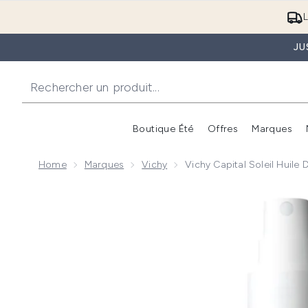
L
JU
Boutique Été
Offres
Marques
Home
Marques
Vichy
Vichy Capital Soleil Huile 
Now showing image 1 Vichy Capital Soleil Huile de Pro