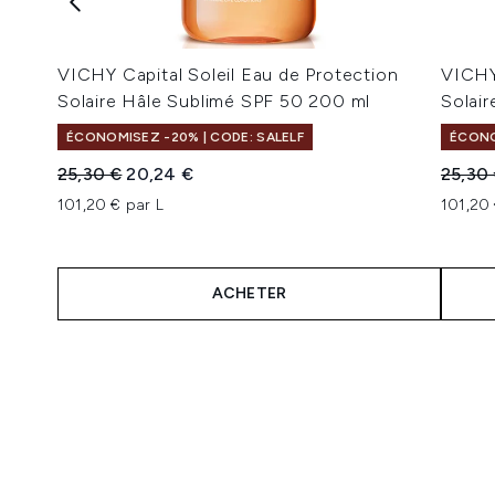
VICHY Capital Soleil Eau de Protection
VICHY 
Solaire Hâle Sublimé SPF 50 200 ml
Solai
ÉCONOMISEZ -20% | CODE: SALELF
ÉCONO
Prix de vente :
Prix ​​actuel :
Prix de
25,30 €
20,24 €
25,30
101,20 € par L
101,20 
ACHETER
Showing slide 1