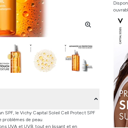
Dispon
ouvrab
un SPF, le Vichy Capital Soleil Cell Protect SPF
de problèmes de peau.
ns UVA et UVB, tout en lissant et en