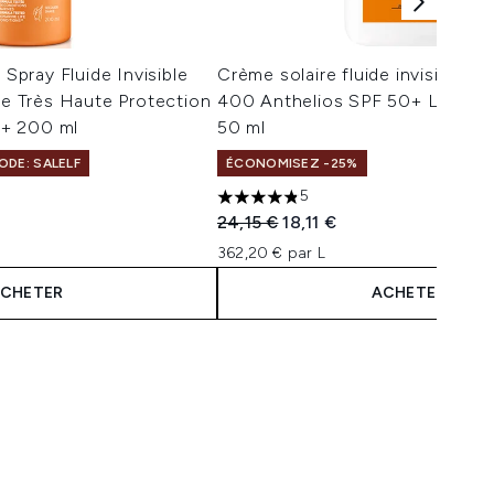
 Spray Fluide Invisible
Crème solaire fluide invisible 
ire Très Haute Protection
400 Anthelios SPF 50+ La Roc
+ 200 ml
50 ml
ODE: SALELF
ÉCONOMISEZ -25%
5
:
4.8 étoiles sur un maximum de 5
Prix de vente :
Prix ​​actuel :
24,15 €
18,11 €
362,20 € par L
CHETER
ACHETER