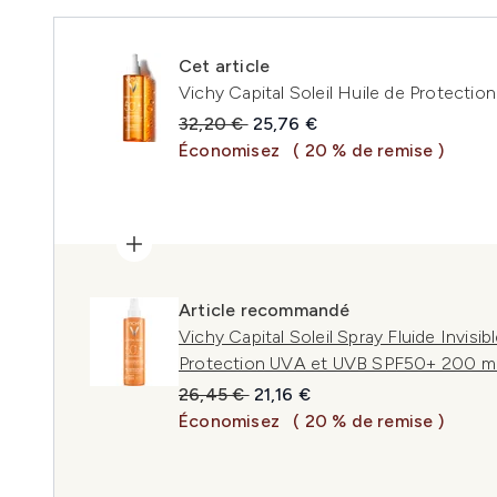
Cet article
Vichy Capital Soleil Huile de Protectio
Prix de vente :
Prix ​​actuel :
32,20 €
25,76 €
Économisez
( 20 % de remise )
Article recommandé
Vichy Capital Soleil Spray Fluide Invisi
Protection UVA et UVB SPF50+ 200 m
Prix de vente :
Prix ​​actuel :
26,45 €
21,16 €
Économisez
( 20 % de remise )