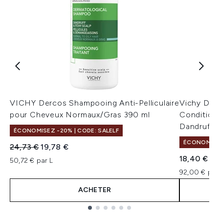
VICHY Dercos Shampooing Anti-Pelliculaire
Vichy Der
pour Cheveux Normaux/Gras 390 ml
Condition
Dandruff
ÉCONOMISEZ -20% | CODE: SALELF
ÉCONOMISEZ
Prix de vente :
Prix ​​actuel :
24,73 €
19,78 €
18,40 €
50,72 € par L
92,00 € par
ACHETER
Showing slide 1