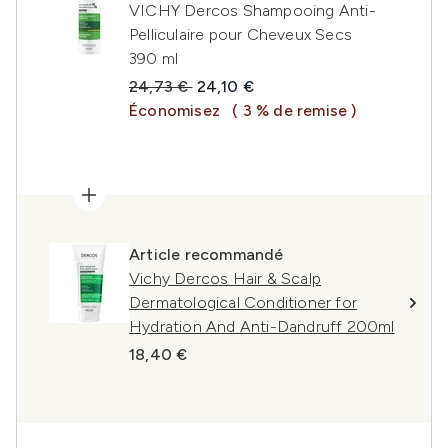
VICHY Dercos Shampooing Anti-
Pelliculaire pour Cheveux Secs
390 ml
Prix de vente :
Prix ​​actuel :
24,73 €
24,10 €
Économisez
( 3 % de remise )
Article recommandé
Vichy Dercos Hair & Scalp
Dermatological Conditioner for
Hydration And Anti-Dandruff 200ml
18,40 €