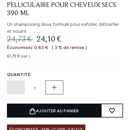
PELLICULAIRE POUR CHEVEUX SECS
390 ML
Un shampooing doux formulé pour exfolier, détoxifier
et nourrir.
PRIX DE VENTE :
PRIX ​​ACTUEL :
24,73 €
24,10 €
Économisez 0,63 €
( 3 % de remise )
61,79 € par L
QUANTITÉ:
AJOUTER AU PANIER
ÉCONOMISEZ -20% | CODE: SALELF