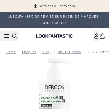
Passer au contenu principal
Parrainez & Recevez 5€
JUSQU'À -35% DE REMISE SUR PLEIN DE MARQUES |
CODE: SALELF
Home
Marques
Vichy
VICHY Dercos
VICHY Dercos
Now showing image 1 VICHY Dercos Shampooing Anti-Pellicu