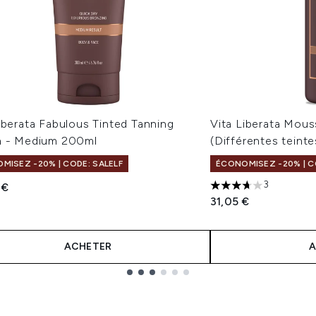
iberata Fabulous Tinted Tanning
Vita Liberata Mou
n - Medium 200ml
(Différentes teinte
MISEZ -20% | CODE: SALELF
ÉCONOMISEZ -20% | C
3
 €
3.67 étoiles sur un 
31,05 €
ACHETER
A