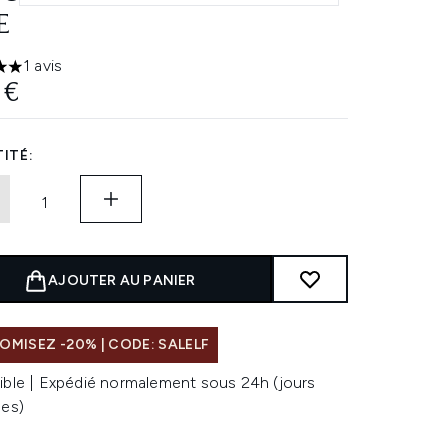
E
1 avis
les sur un maximum de 5
 €
ITÉ:
AJOUTER AU PANIER
MISEZ -20% | CODE: SALELF
ible | Expédié normalement sous 24h (jours
les)