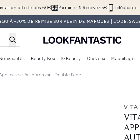
Passer au contenu principal
ivraison offerte dès 60€
Parrainez & Recevez 5€
Télécharger 
SQU'À -30% DE REMISE SUR PLEIN DE MARQUES | CODE: SAL
Nouveautés
Beauty Box
K-Beauty
Cheveux
Maquillage
Accédez au sous-menu (Boutique Été )
Accédez au sous-menu (Offres)
Accédez au sous-menu (Marques)
Accédez au sous-menu (Nouveautés)
Accédez au sous-menu (Beauty Box)
Accé
 Applicateur Autobronzant Double Face
autobronzant double face
VITA
VIT
APP
AU