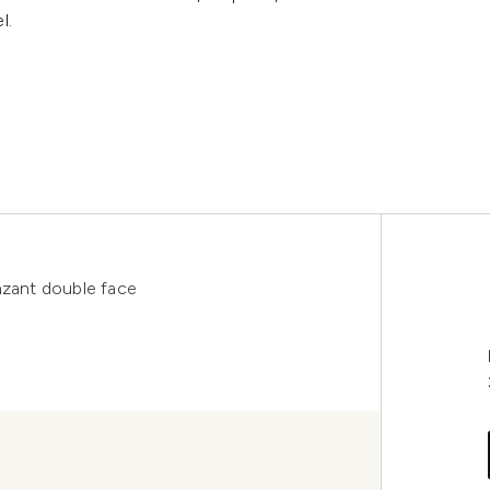
l.
nzant double face