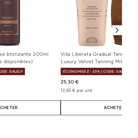
sse bronzante 200ml
Vita Liberata Gradual Tanning L
s disponibles)
Luxury Velvet Tanning Mitt - Un
ODE: SALELF
ÉCONOMISEZ -20% | CODE: SALELF
25,30 €
maximum de 5
12,65 € par unit
CHETER
ACHETER