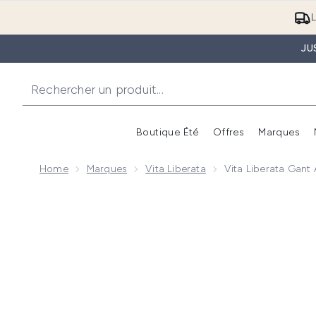
L
JU
Boutique Été
Offres
Marques
Home
Marques
Vita Liberata
Vita Liberata Gant
Now showing image 1 Vita Liberata Gant applicateur 