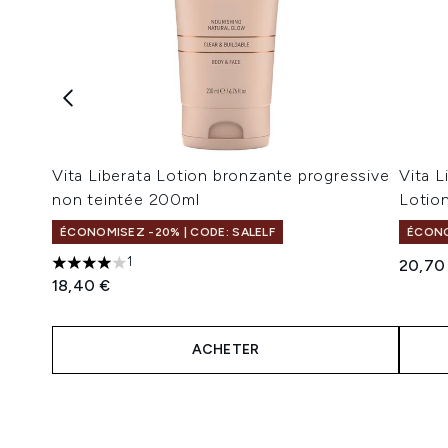
Vita Liberata Lotion bronzante progressive
Vita L
non teintée 200ml
Lotio
ÉCONOMISEZ -20% | CODE: SALELF
ÉCONO
1
20,70
4 étoiles sur un maximum de 5
18,40 €
ACHETER
Showing slide 1