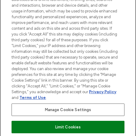
and interactions, browser and device details, and other
Consentement aux cookies
usage information, which may be used to provide enhanced
Do Not Sell or Share My Personal
functionality and personalized experiences, analyze and
Information
improve performance, and reach users with more relevant
content and ads on this site and across third party sites. If
you click “Accept All” this site may deploy cookies (including
AIDE ET INFORMATIONS
third party cookies) for all of these purposes. If you click
“Limit Cookies,” your IP address and other browsing
information may still be collected but only cookies (including
INFORMATIONS GÉNÉRALES
third party cookies) that are necessary to operate, secure and
enable default website features and functionalities will be
deployed. You can also review and manage your cookie
À PROPOS DE LOOKFANTASTIC
preferences for this site at any time by clicking the “Manage
Cookie Settings” link in this banner. By using this site or
clicking "Accept All," "Limit Cookies," or "Manage Cookie
Settings," you acknowledge and accept our
Privacy Policy
and
Terms of Use
.
Payer en toute sécurité avec
Manage Cookie Settings
Limit Cookies