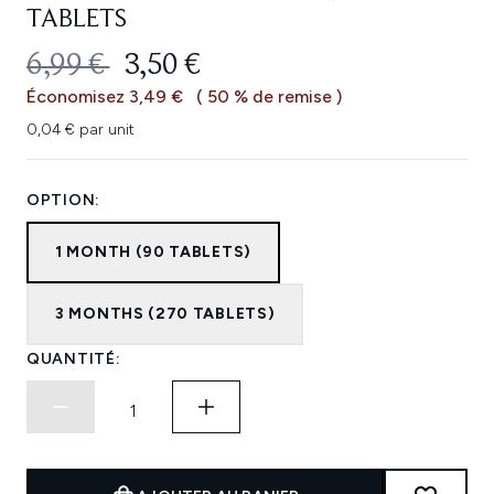
TABLETS
PRIX DE VENTE :
PRIX ​​ACTUEL :
6,99 €
3,50 €
Économisez 3,49 €
( 50 % de remise )
0,04 € par unit
OPTION:
1 MONTH (90 TABLETS)
3 MONTHS (270 TABLETS)
QUANTITÉ: