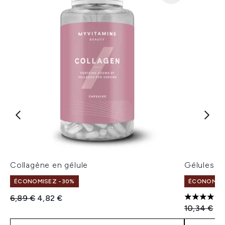
Collagène en gélule
Gélules 
ÉCONOMISEZ -30%
ÉCONOMISE
Prix de vente :
Prix ​​actuel :
6,89 €
4,82 €
5 étoiles 
Prix de ven
Pri
10,34 €
7,