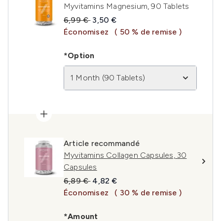
Myvitamins Magnesium, 90 Tablets
Prix de vente :
Prix ​​actuel :
6,99 €
3,50 €
Économisez
( 50 % de remise )
*Option
1 Month (90 Tablets)
Article recommandé
Myvitamins Collagen Capsules, 30
Capsules
Prix de vente :
Prix ​​actuel :
6,89 €
4,82 €
Économisez
( 30 % de remise )
*Amount