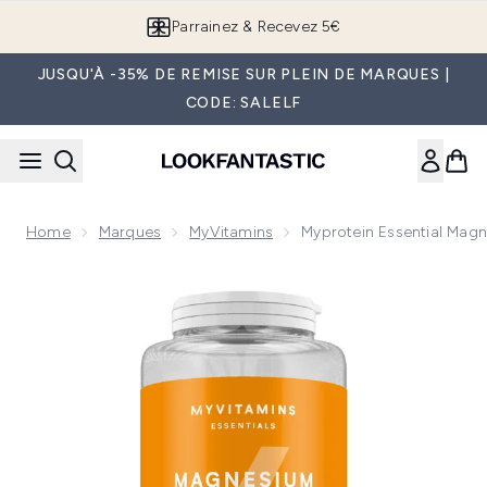
Passer au contenu principal
Parrainez & Recevez 5€
JUSQU'À -35% DE REMISE SUR PLEIN DE MARQUES |
CODE: SALELF
Home
Marques
MyVitamins
Myprotein Essential Magn
Now showing image 1 Myvitamins Magnesium, 90 Tablets