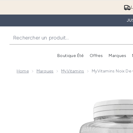
L
JU
Boutique Été
Offres
Marques
Home
Marques
MyVitamins
MyVitamins Noix De
Now showing image 1 Myvitamins Coconut and Collage