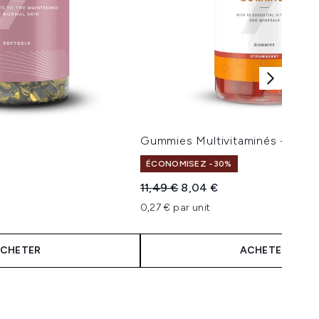
Gummies Multivitaminés - Frais
ÉCONOMISEZ -30%
Prix de vente :
Prix ​​actuel :
11,49 €
8,04 €
0,27 € par unit
CHETER
ACHETER