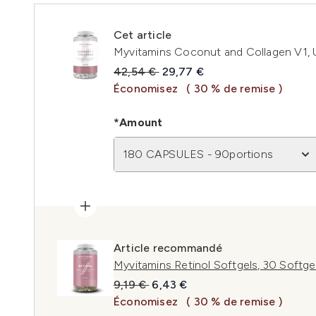
Cet article
Myvitamins Coconut and Collagen V1, 
Prix de vente :
Prix ​​actuel :
42,54 €
29,77 €
Économisez
( 30 % de remise )
*Amount
180 CAPSULES - 90portions
Article recommandé
Myvitamins Retinol Softgels, 30 Softge
Prix de vente :
Prix ​​actuel :
9,19 €
6,43 €
Économisez
( 30 % de remise )