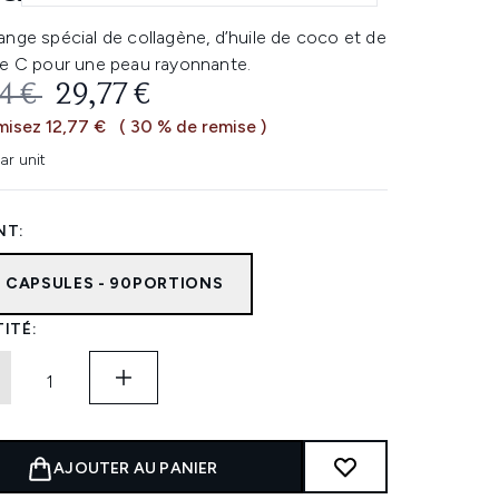
nge spécial de collagène, d’huile de coco et de
ne C pour une peau rayonnante.
 DE VENTE :
PRIX ​​ACTUEL :
4 €
29,77 €
isez 12,77 €
( 30 % de remise )
ar unit
NT:
0 CAPSULES - 90PORTIONS
ITÉ:
AJOUTER AU PANIER