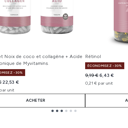
et Noix de coco et collagène + Acide
Rétinol
ronique de Myvitamins.
ÉCONOMISEZ -30%
MISEZ -30%
Prix de vente :
Prix ​​actuel :
9,19 €
6,43 €
 vente :
Prix ​​actuel :
€
22,53 €
0,21 € par unit
par unit
ACHETER
A