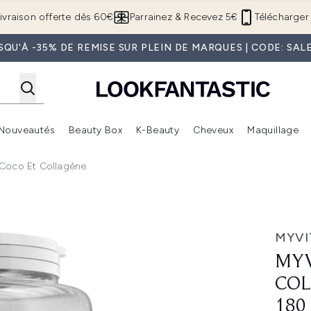
Passer au contenu principal
ivraison offerte dès 60€
Parrainez & Recevez 5€
Télécharger 
SQU'À -35% DE REMISE SUR PLEIN DE MARQUES | CODE: SAL
Nouveautés
Beauty Box
K-Beauty
Cheveux
Maquillage
Accédez au sous-menu (Boutique Été )
Accédez au sous-menu (Offres)
Accédez au sous-menu (Marques)
Accédez au sous-menu (Nouveautés)
Accédez au sous-menu (Beauty Box)
Accé
 Coco Et Collagène
n V1, Unflavoured, 180 Capsules
MYVI
MYV
COL
180