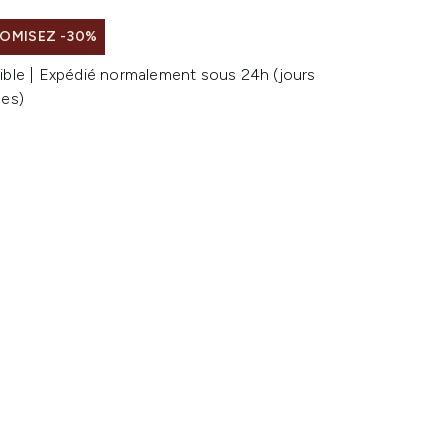
OMISEZ -30%
ible | Expédié normalement sous 24h (jours
les)