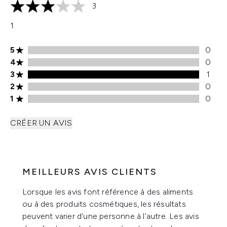
3
3 étoiles sur un maximum de 5
1
Note de 5 étoiles 0 avis
5
0
Note de 4 étoiles 0 avis
4
0
Note de 3 étoiles 1 avis
3
1
Note de 2 étoiles 0 avis
2
0
Note de 1 étoiles 0 avis
1
0
CRÉER UN AVIS
MEILLEURS AVIS CLIENTS
Lorsque les avis font référence à des aliments
ou à des produits cosmétiques, les résultats
peuvent varier d'une personne à l'autre. Les avis