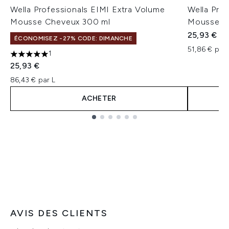
Wella Professionals EIMI Extra Volume
Wella Pro
Mousse Cheveux 300 ml
Mousse Vo
25,93 €
ÉCONOMISEZ -27% CODE: DIMANCHE
51,86 € par 
1
5 étoiles sur un maximum de 5
25,93 €
86,43 € par L
ACHETER
Showing slide 1
AVIS DES CLIENTS