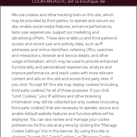
LOOKFANTASTIC est la boutique de
beauté incontournable en Europe,
proposant les meilleurs produits de soins
We use cookies and other tracking tools on this site, which
de la peau, des cheveux et de maquillage
may be provided by third parties, to operate and secure our
de plus de 200 marques prestigieuses.
site, enable social media features, enhance performance,
Faites vos achats en ligne ou via
tailor user experiences, support our marketing and
l’application, avec la livraison offerte dès
advertising efforts. These also enable us and third parties to
access and record user and activity data, such as IP
55€ d'achat.
addresses and online identifiers, referring URLs, searches
and interactions, browser and device details, and other
Consentement aux cookies
usage information, which may be used to provide enhanced
Do Not Sell or Share My Personal
functionality and personalized experiences, analyze and
Information
improve performance, and reach users with more relevant
content and ads on this site and across third party sites. If
you click “Accept All” this site may deploy cookies (including
AIDE ET INFORMATIONS
third party cookies) for all of these purposes. If you click
“Limit Cookies,” your IP address and other browsing
information may still be collected but only cookies (including
INFORMATIONS GÉNÉRALES
third party cookies) that are necessary to operate, secure and
enable default website features and functionalities will be
deployed. You can also review and manage your cookie
À PROPOS DE LOOKFANTASTIC
preferences for this site at any time by clicking the “Manage
Cookie Settings” link in this banner. By using this site or
clicking "Accept All," "Limit Cookies," or "Manage Cookie