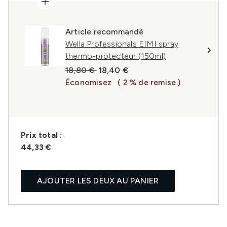
Article recommandé
Wella Professionals EIMI spray
thermo-protecteur (150ml)
Prix de vente :
Prix ​​actuel :
18,80 €
18,40 €
Économisez
( 2 % de remise )
Prix ​​total :
44,33 €
AJOUTER LES DEUX AU PANIER