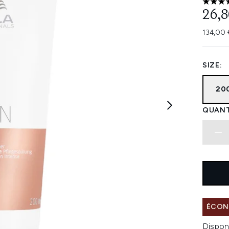
4 étoi
26,8
134,00 
SIZE:
20
QUANT
ÉCONO
Dispon