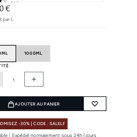
1 avis
les sur un maximum de 5
0 €
€ par L
0ML
1000ML
ITÉ:
AJOUTER AU PANIER
MISEZ -30% | CODE : SALELF
ible | Expédié normalement sous 24h (jours