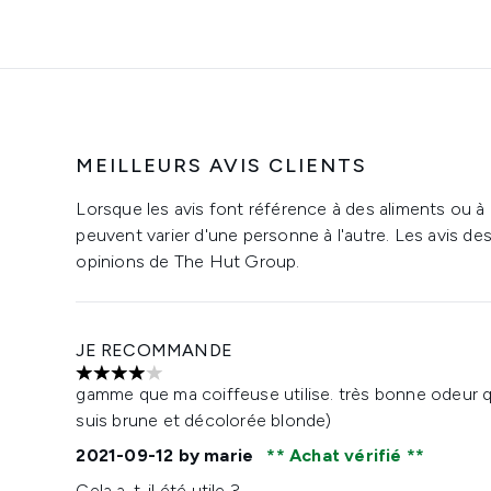
MEILLEURS AVIS CLIENTS
Lorsque les avis font référence à des aliments ou à
peuvent varier d'une personne à l'autre. Les avis de
opinions de The Hut Group.
JE RECOMMANDE
4 étoiles sur un maximum de 5
gamme que ma coiffeuse utilise. très bonne odeur qui
suis brune et décolorée blonde)
2021-09-12
by marie
Achat vérifié
Cela a-t-il été utile ?