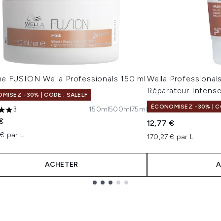
e FUSION Wella Professionals 150 ml
Wella Professiona
Réparateur Intense
MISEZ -30% | CODE : SALELF
ÉCONOMISEZ -30% | CO
3
150ml
500ml
75ml
les sur un maximum de 5
€
12,77 €
€ par L
170,27 € par L
ACHETER
A