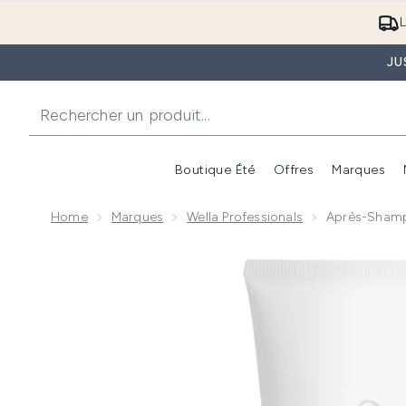
L
JU
Boutique Été
Offres
Marques
Home
Marques
Wella Professionals
Après-Shamp
Now showing image 1 Après-Shampooing FUSION Well