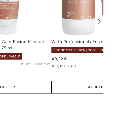
ls Care Fusion Masque
Wella Professionals Fusion Bun
 75 ml
ÉCONOMISEZ -30% | CODE : SALELF
DE : SALELF
49,22 €
150ml
500ml
75ml
109,38 € par L
CHETER
ACHETER