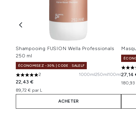
Shampooing FUSION Wella Professionals
Masqu
250 ml
ÉCONO
ÉCONOMISEZ -30% | CODE : SALELF
5 étoi
27,14 
2
1000ml
250ml
100ml
5 étoiles sur un maximum de 5
22,43 €
180,93 
89,72 € par L
ACHETER
Showing slide 1