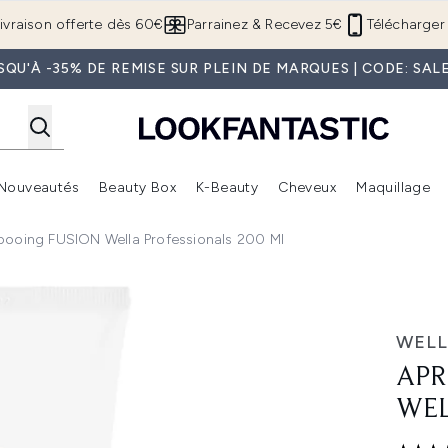
Passer au contenu principal
ivraison offerte dès 60€
Parrainez & Recevez 5€
Télécharger 
SQU'À -35% DE REMISE SUR PLEIN DE MARQUES | CODE: SAL
Nouveautés
Beauty Box
K-Beauty
Cheveux
Maquillage
Accédez au sous-menu (Boutique Été )
Accédez au sous-menu (Offres)
Accédez au sous-menu (Marques)
Accédez au sous-menu (Nouveautés)
Accédez au sous-menu (Beauty Box)
Accé
ooing FUSION Wella Professionals 200 Ml
a Professionals 200 ml
WELL
APR
WEL