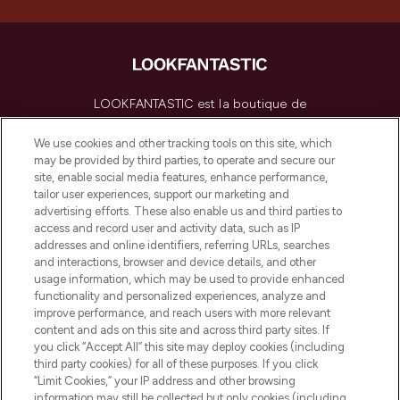
LOOKFANTASTIC est la boutique de
beauté incontournable en Europe,
proposant les meilleurs produits de soins
We use cookies and other tracking tools on this site, which
de la peau, des cheveux et de maquillage
may be provided by third parties, to operate and secure our
de plus de 200 marques prestigieuses.
site, enable social media features, enhance performance,
Faites vos achats en ligne ou via
tailor user experiences, support our marketing and
l’application, avec la livraison offerte dès
advertising efforts. These also enable us and third parties to
access and record user and activity data, such as IP
55€ d'achat.
addresses and online identifiers, referring URLs, searches
and interactions, browser and device details, and other
Consentement aux cookies
usage information, which may be used to provide enhanced
Do Not Sell or Share My Personal
functionality and personalized experiences, analyze and
Information
improve performance, and reach users with more relevant
content and ads on this site and across third party sites. If
you click “Accept All” this site may deploy cookies (including
AIDE ET INFORMATIONS
third party cookies) for all of these purposes. If you click
“Limit Cookies,” your IP address and other browsing
information may still be collected but only cookies (including