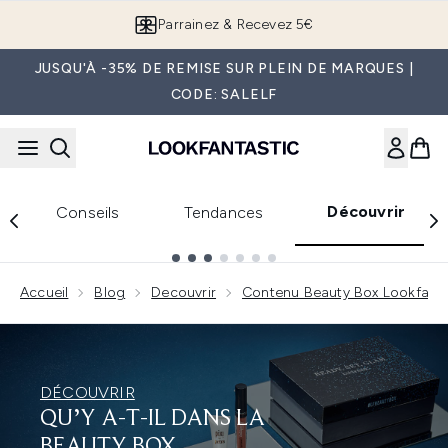
Passer au contenu principal
Parrainez & Recevez 5€
JUSQU'À -35% DE REMISE SUR PLEIN DE MARQUES |
CODE: SALELF
Découvrir
Conseils
Tendances
Showing slide 1
Accueil
Blog
Decouvrir
Contenu Beauty Box Lookfant
DÉCOUVRIR
QU’Y A-T-IL DANS LA
BEAUTY BOX