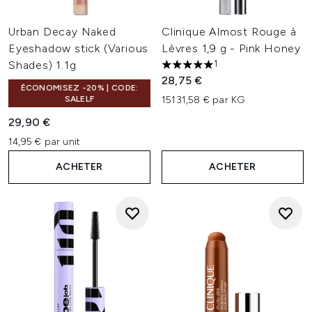
Urban Decay Naked
Clinique Almost Rouge à
Eyeshadow stick (Various
Lèvres 1,9 g - Pink Honey
1
Shades) 1.1g
5 étoiles sur un maximum de 
28,75 €
ÉCONOMISEZ -20% | CODE:
SALELF
15131,58 € par KG
29,90 €
14,95 € par unit
ACHETER
ACHETER