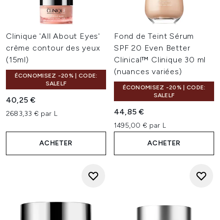
Clinique 'All About Eyes'
Fond de Teint Sérum
crème contour des yeux
SPF 20 Even Better
(15ml)
Clinical™ Clinique 30 ml
(nuances variées)
ÉCONOMISEZ -20% | CODE:
SALELF
ÉCONOMISEZ -20% | CODE:
SALELF
40,25 €
44,85 €
2683,33 € par L
1495,00 € par L
ACHETER
ACHETER