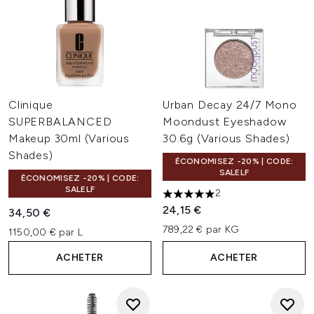
Clinique
Urban Decay 24/7 Mono
SUPERBALANCED
Moondust Eyeshadow
Makeup 30ml (Various
30.6g (Various Shades)
Shades)
ÉCONOMISEZ -20% | CODE:
SALELF
ÉCONOMISEZ -20% | CODE:
SALELF
2
5 étoiles sur un maximum de 
24,15 €
34,50 €
789,22 € par KG
1150,00 € par L
ACHETER
ACHETER