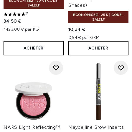
ÉCONOMISEZ -20% | CODE:
Shades)
SALELF
6
ÉCONOMISEZ -25% | CODE :
4.83 étoiles sur un maximum de 5
SALELF
34,50 €
10,34 €
4423,08 € par KG
0,94 € par GRM
ACHETER
ACHETER
NARS Light Reflecting™
Maybelline Brow Inserts