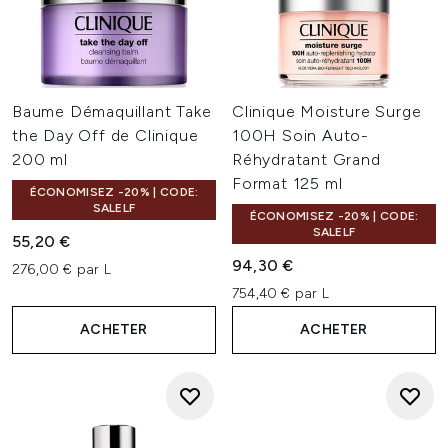
Baume Démaquillant Take
Clinique Moisture Surge
the Day Off de Clinique
100H Soin Auto-
200 ml
Réhydratant Grand
Format 125 ml
ÉCONOMISEZ -20% | CODE:
SALELF
ÉCONOMISEZ -20% | CODE:
SALELF
55,20 €
94,30 €
276,00 € par L
754,40 € par L
ACHETER
ACHETER