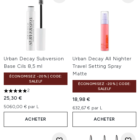
Urban Decay Subversion
Urban Decay All Nighter
Base Cils 8,5 ml
Travel Setting Spray
Matte
ÉCONOMISEZ -20% | CODE:
SALELF
ÉCONOMISEZ -20% | CODE:
SALELF
2
5 étoiles sur un maximum de 5
25,30 €
18,98 €
5060,00 € par L
632,67 € par L
ACHETER
ACHETER