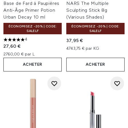
Base de Fard à Paupières
NARS The Multiple
Anti-Âge Primer Potion
Sculpting Stick 8g
Urban Decay 10 ml
(Various Shades)
ÉCONOMISEZ -20% | CODE:
ÉCONOMISEZ -20% | CODE:
SALELF
SALELF
4
37,95 €
5 étoiles sur un maximum de 5
27,60 €
4743,75 € par KG
2760,00 € par L
ACHETER
ACHETER