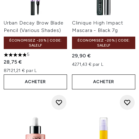
Urban Decay Brow Blade
Clinique High Impact
Pencil (Various Shades)
Mascara - Black 7g
ÉCONOMISEZ -20% | CODE:
ÉCONOMISEZ -20% | CODE:
SALELF
SALELF
5
29,90 €
4.8 étoiles sur un maximum de 5
28,75 €
4271,43 € par L
87121,21 € par L
ACHETER
ACHETER