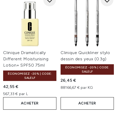
Clinique Dramatically
Clinique Quickliner stylo
Different Moisturising
dessin des yeux (0.3g)
Lotion+ SPF50 75ml
ÉCONOMISEZ -20% | CODE:
SALELF
ÉCONOMISEZ -20% | CODE:
SALELF
26,45 €
42,55 €
88166,67 € par KG
567,33 € par L
ACHETER
ACHETER