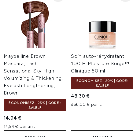
Maybelline Brown
Soin auto-réhydratant
Mascara, Lash
100 H Moisture Surge™
Sensational Sky High
Clinique 50 ml
Volumizing & Thickening,
ÉCONOMISEZ -20% | CODE:
Eyelash Lengthening,
SALELF
Brown
48,30 €
ÉCONOMISEZ -25% | CODE :
966,00 € par L
SALELF
14,94 €
14,94 € par unit