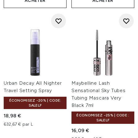
ACHETER
ACHETER
Urban Decay All Nighter
Maybelline Lash
Travel Setting Spray
Sensational Sky Tubes
Tubing Mascara Very
ÉCONOMISEZ -20% | CODE:
Black 7ml
SALELF
18,98 €
ÉCONOMISEZ -25% | CODE :
SALELF
632,67 € par L
16,09 €