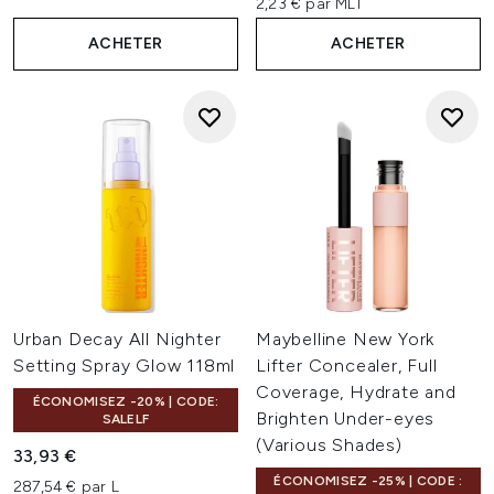
2,23 € par MLT
ACHETER
ACHETER
Urban Decay All Nighter
Maybelline New York
Setting Spray Glow 118ml
Lifter Concealer, Full
Coverage, Hydrate and
ÉCONOMISEZ -20% | CODE:
Brighten Under-eyes
SALELF
(Various Shades)
33,93 €
ÉCONOMISEZ -25% | CODE :
287,54 € par L