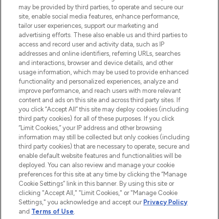
de la peau, des cheveux et de maquillage
may be provided by third parties, to operate and secure our
de plus de 200 marques prestigieuses.
site, enable social media features, enhance performance,
Faites vos achats en ligne ou via
tailor user experiences, support our marketing and
l’application, avec la livraison offerte dès
advertising efforts. These also enable us and third parties to
access and record user and activity data, such as IP
55€ d'achat.
addresses and online identifiers, referring URLs, searches
and interactions, browser and device details, and other
Consentement aux cookies
usage information, which may be used to provide enhanced
Do Not Sell or Share My Personal
functionality and personalized experiences, analyze and
Information
improve performance, and reach users with more relevant
content and ads on this site and across third party sites. If
you click “Accept All” this site may deploy cookies (including
AIDE ET INFORMATIONS
third party cookies) for all of these purposes. If you click
“Limit Cookies,” your IP address and other browsing
information may still be collected but only cookies (including
INFORMATIONS GÉNÉRALES
third party cookies) that are necessary to operate, secure and
enable default website features and functionalities will be
deployed. You can also review and manage your cookie
À PROPOS DE LOOKFANTASTIC
preferences for this site at any time by clicking the “Manage
Cookie Settings” link in this banner. By using this site or
clicking "Accept All," "Limit Cookies," or "Manage Cookie
Settings," you acknowledge and accept our
Privacy Policy
and
Terms of Use
.