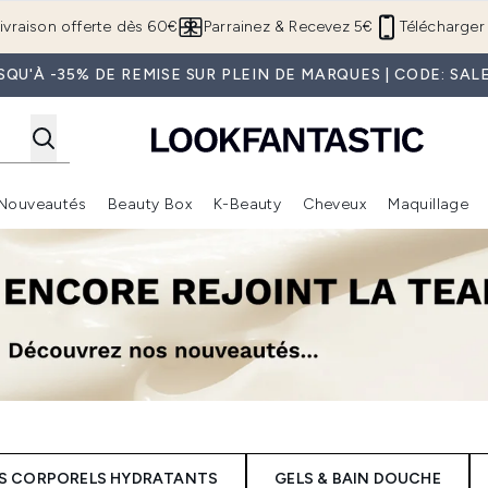
Passer au contenu principal
ivraison offerte dès 60€
Parrainez & Recevez 5€
Télécharger 
SQU'À -35% DE REMISE SUR PLEIN DE MARQUES | CODE: SAL
Nouveautés
Beauty Box
K-Beauty
Cheveux
Maquillage
Accédez au sous-menu (Boutique Été )
Accédez au sous-menu (Offres)
Accédez au sous-menu (Marques)
Accédez au sous-menu (Nouveautés)
Accédez au sous-menu (Beauty Box)
Accé
S CORPORELS HYDRATANTS
GELS & BAIN DOUCHE