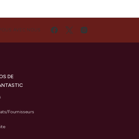
VOUS AVEC NOUS
OS DE
ANTASTIC
s
iats/Fournisseurs
ite