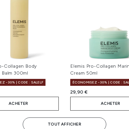
ro-Collagen Body
Elemis Pro-Collagen Mari
g Balm 300ml
Cream 50ml
Z -30% | CODE : SALELF
ÉCONOMISEZ -30% | CODE : SA
29,90 €
ACHETER
ACHETER
TOUT AFFICHER