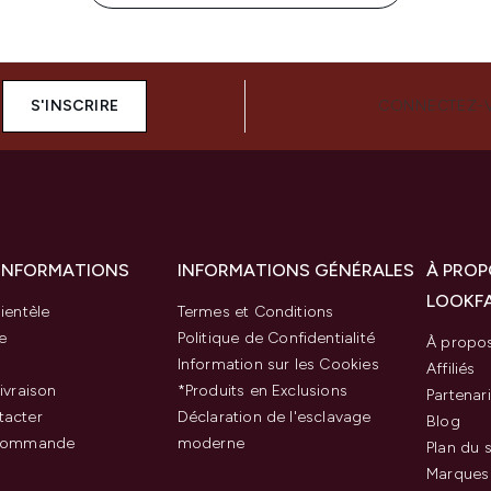
S'INSCRIRE
CONNECTEZ-
 INFORMATIONS
INFORMATIONS GÉNÉRALES
À PROP
LOOKF
ientèle
Termes et Conditions
e
Politique de Confidentialité
À propo
Information sur les Cookies
Affiliés
ivraison
*Produits en Exclusions
Partenar
tacter
Déclaration de l'esclavage
Blog
 commande
moderne
Plan du s
Marques