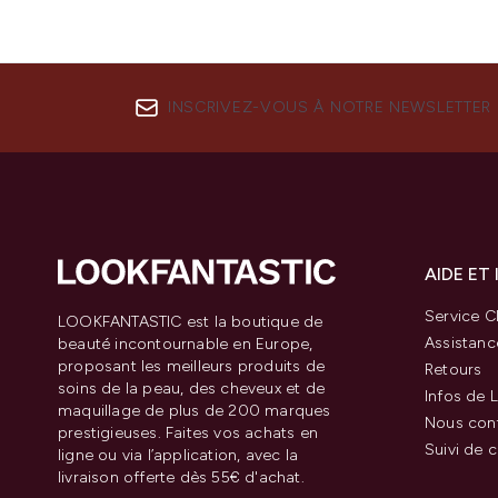
INSCRIVEZ-VOUS À NOTRE NEWSLETTER
AIDE ET
Service Cl
LOOKFANTASTIC est la boutique de
Assistanc
beauté incontournable en Europe,
proposant les meilleurs produits de
Retours
soins de la peau, des cheveux et de
Infos de L
maquillage de plus de 200 marques
Nous con
prestigieuses. Faites vos achats en
Suivi de
ligne ou via l’application, avec la
livraison offerte dès 55€ d'achat.