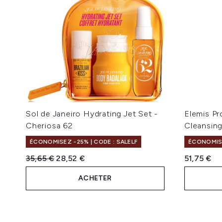
Sol de Janeiro Hydrating Jet Set -
Elemis P
Cheriosa 62
Cleansin
ÉCONOMISEZ -25% | CODE : SALELF
ÉCONOMISE
Prix de vente :
Prix ​​actuel :
35,65 €
28,52 €
51,75 €
ACHETER