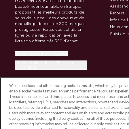
LOOKFANTASTIC est la boutique de
Assistanc
beauté incontournable en Europe,
proposant les meilleurs produits de
Retours
soins de la peau, des cheveux et de
Infos de L
maquillage de plus de 200 marques
Nous con
prestigieuses. Faites vos achats en
Suivi de
ligne ou via l’application, avec la
livraison offerte dès 55€ d'achat.
Consentement aux cookies
Do Not Sell or Share My Personal
Information
We use cookies and other tracking tools on this site, which may be provide
enable social media features, enhance performance, tailor user experienc
These also enable us and third parties to access and record user and act
identifiers, referring URLs, searches and interactions, browser and devi
be used to provide enhanced functionality and personalized experienc
2026 THG Beauty Europe GmbH Maximilianstrasse 54 80538 Munich
users with more relevant content and ads on this site and across third part
deploy cookies (including third party cookies) for all of these purposes. I
other browsing information may still be collected but only cookies (inclu