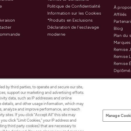
e
Politique de Confidentialité
À propo
Information sur les Cookies
Affiliés
ivraison
*Produits en Exclusions
Partenar
tacter
Déclaration de l'esclavage
Blog
 commande
moderne
Plan du s
Marques
Remise J
Remise 
Remise É
Diplômé
d by third parties, to operate and secure our site,
es, support our marketing and advertising efforts.
ivity data, such as IP addresses and online
ce details, and other usage information, which may
es, analyze and improve performance, and reach
Payer en toute sécurité ave
y sites. If you click “Accept All” this site may
Manage Cooki
f you click “Limit Cookies,” your IP address and
ding third party cookies) that are necessary to