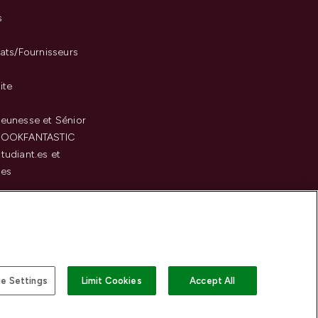
s
iats/Fournisseurs
ite
eunesse et Sénior
LOOKFANTASTIC
tudiant.es et
.es
c
e Settings
Limit Cookies
Accept All