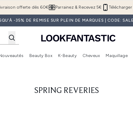
Passer au contenu principal
ivraison offerte dès 60€
Parrainez & Recevez 5€
Télécharger 
SQU'À -35% DE REMISE SUR PLEIN DE MARQUES | CODE: SAL
Nouveautés
Beauty Box
K-Beauty
Cheveux
Maquillage
Accédez au sous-menu (Boutique Été )
Accédez au sous-menu (Offres)
Accédez au sous-menu (Marques)
Accédez au sous-menu (Nouveautés)
Accédez au sous-menu (Beauty Box)
Accé
SPRING REVERIES