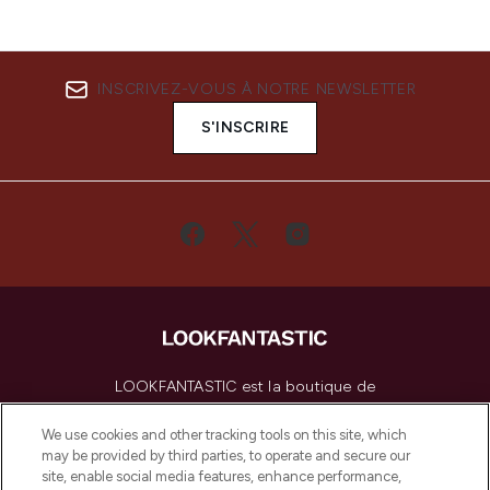
INSCRIVEZ-VOUS À NOTRE NEWSLETTER
S'INSCRIRE
LOOKFANTASTIC est la boutique de
beauté incontournable en Europe,
proposant les meilleurs produits de soins
We use cookies and other tracking tools on this site, which
de la peau, des cheveux et de maquillage
may be provided by third parties, to operate and secure our
de plus de 200 marques prestigieuses.
site, enable social media features, enhance performance,