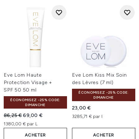
Eve Lom Haute
Eve Lom Kiss Mix Soin
Protection Visage +
des Lèvres (7 ml)
SPF 50 50 ml
ÉCONOMISEZ -25% CODE:
DIMANCHE
ÉCONOMISEZ -25% CODE:
DIMANCHE
23,00 €
Prix de vente :
Prix ​​actuel :
86,25 €
69,00 €
3285,71 € par l
1380,00 € par L
ACHETER
ACHETER