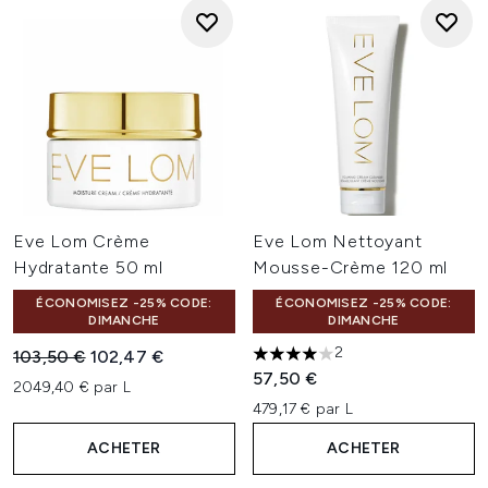
Eve Lom Crème
Eve Lom Nettoyant
Hydratante 50 ml
Mousse-Crème 120 ml
ÉCONOMISEZ -25% CODE:
ÉCONOMISEZ -25% CODE:
DIMANCHE
DIMANCHE
2
Prix de vente :
Prix ​​actuel :
103,50 €
102,47 €
4 étoiles sur un maximum de 
57,50 €
2049,40 € par L
479,17 € par L
ACHETER
ACHETER