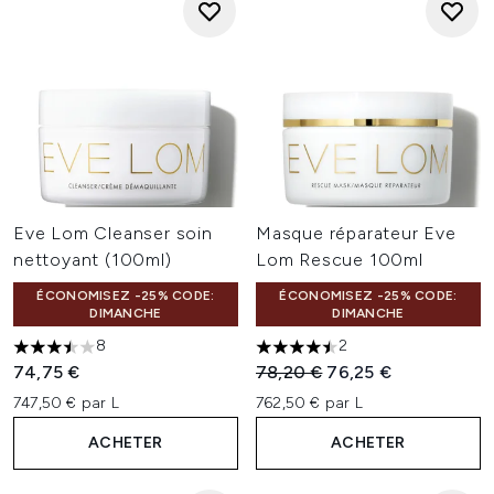
Eve Lom Cleanser soin
Masque réparateur Eve
nettoyant (100ml)
Lom Rescue 100ml
ÉCONOMISEZ -25% CODE:
ÉCONOMISEZ -25% CODE:
DIMANCHE
DIMANCHE
8
2
3.5 étoiles sur un maximum de 5
4.5 étoiles sur un maximum d
Prix de vente :
Prix ​​actuel :
74,75 €
78,20 €
76,25 €
747,50 € par L
762,50 € par L
ACHETER
ACHETER