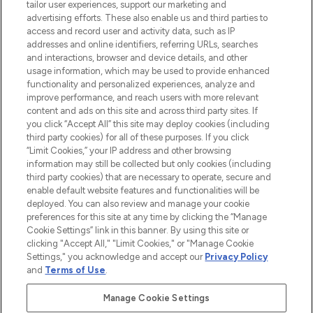
Faites vos achats en ligne ou via
tailor user experiences, support our marketing and
l’application, avec la livraison offerte dès
advertising efforts. These also enable us and third parties to
access and record user and activity data, such as IP
55€ d'achat.
addresses and online identifiers, referring URLs, searches
and interactions, browser and device details, and other
Consentement aux cookies
usage information, which may be used to provide enhanced
Do Not Sell or Share My Personal
functionality and personalized experiences, analyze and
Information
improve performance, and reach users with more relevant
content and ads on this site and across third party sites. If
you click “Accept All” this site may deploy cookies (including
AIDE ET INFORMATIONS
third party cookies) for all of these purposes. If you click
“Limit Cookies,” your IP address and other browsing
information may still be collected but only cookies (including
INFORMATIONS GÉNÉRALES
third party cookies) that are necessary to operate, secure and
enable default website features and functionalities will be
deployed. You can also review and manage your cookie
À PROPOS DE LOOKFANTASTIC
preferences for this site at any time by clicking the “Manage
Cookie Settings” link in this banner. By using this site or
clicking "Accept All," "Limit Cookies," or "Manage Cookie
Settings," you acknowledge and accept our
Privacy Policy
and
Terms of Use
.
Payer en toute sécurité avec
Manage Cookie Settings