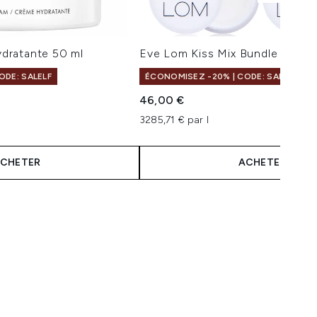
dratante 50 ml
Eve Lom Kiss Mix Bundle
ODE: SALELF
ÉCONOMISEZ -20% | CODE: SALELF
46,00 €
3285,71 € par l
CHETER
ACHETER