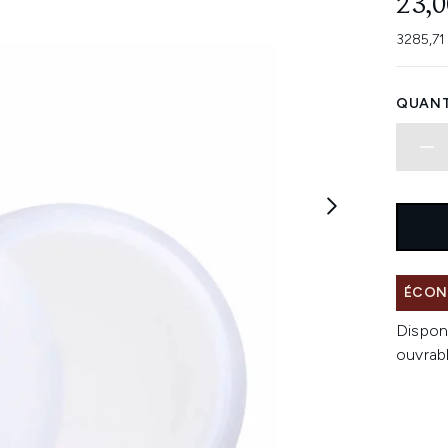
23,0
3285,71 
QUANT
ÉCONO
Dispon
ouvrab