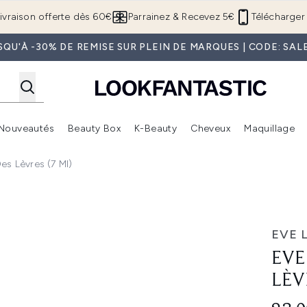
Passer au contenu principal
ivraison offerte dès 60€
Parrainez & Recevez 5€
Télécharger 
SQU'À -30% DE REMISE SUR PLEIN DE MARQUES | CODE: SAL
Nouveautés
Beauty Box
K-Beauty
Cheveux
Maquillage
Accédez au sous-menu (Boutique Été )
Accédez au sous-menu (Offres)
Accédez au sous-menu (Marques)
Accédez au sous-menu (Nouveautés)
Accédez au sous-menu (Beauty Box)
Accé
es Lèvres (7 Ml)
s (7 ml)
EVE 
EVE
LÈV