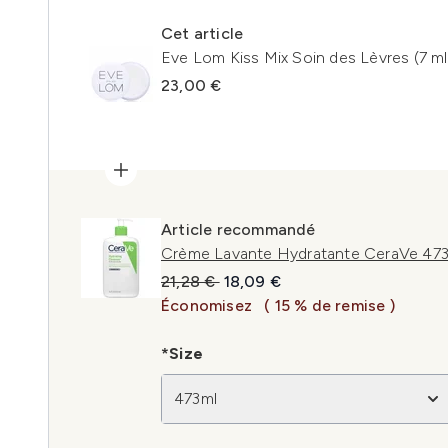
Cet article
Eve Lom Kiss Mix Soin des Lèvres (7 ml
23,00 €
Article recommandé
Crème Lavante Hydratante CeraVe 473
Prix de vente :
Prix ​​actuel :
21,28 €
18,09 €
Économisez
( 15 % de remise )
*Size
473ml