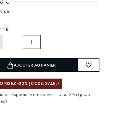
0 €
€ par l
ITÉ:
AJOUTER AU PANIER
MISEZ -20% | CODE: SALELF
ible | Expédié normalement sous 24h (jours
les)