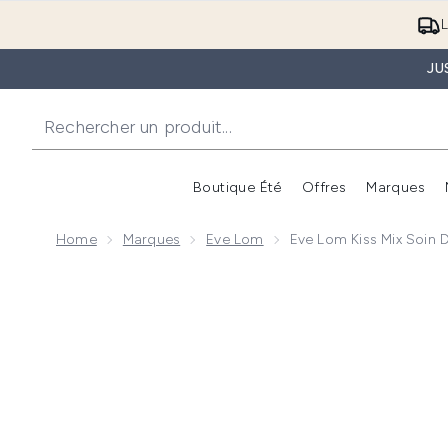
L
JU
Boutique Été
Offres
Marques
Home
Marques
Eve Lom
Eve Lom Kiss Mix Soin D
Now showing image 1 Eve Lom Kiss Mix Soin des Lèvre