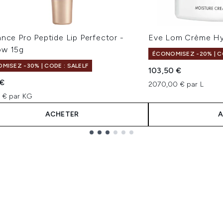
nce Pro Peptide Lip Perfector -
Eve Lom Crème Hy
w 15g
ÉCONOMISEZ -20% | C
MISEZ -30% | CODE : SALELF
103,50 €
 €
2070,00 € par L
7 € par KG
ACHETER
A