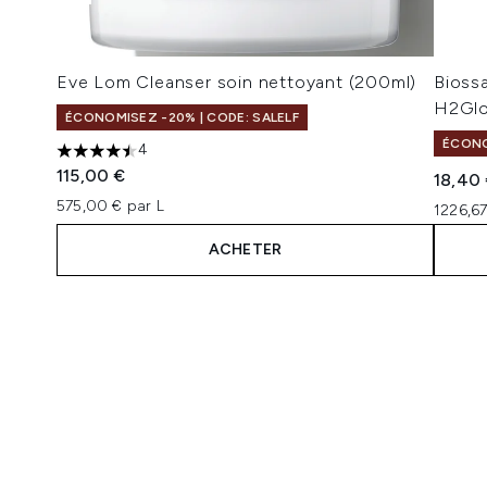
Eve Lom Cleanser soin nettoyant (200ml)
Biossa
H2Glo
ÉCONOMISEZ -20% | CODE: SALELF
ÉCONO
4
4.5 étoiles sur un maximum de 5
115,00 €
18,40
575,00 € par L
1226,6
ACHETER
Showing slide 1